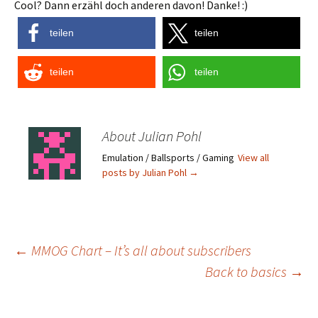
Cool? Dann erzähl doch anderen davon! Danke! :)
teilen
teilen
teilen
teilen
About Julian Pohl
Emulation / Ballsports / Gaming
View all
posts by Julian Pohl
→
Post
←
MMOG Chart – It’s all about subscribers
Back to basics
→
navigation