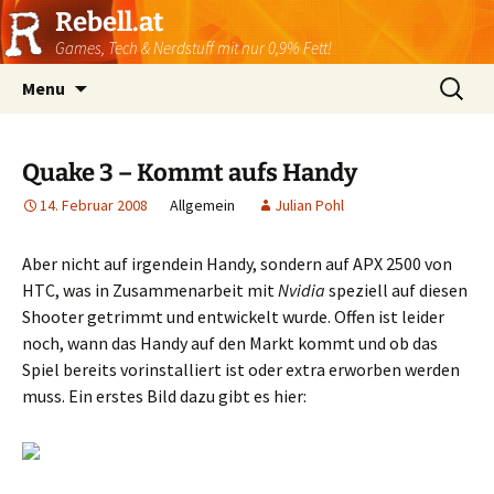
Rebell.at
Games, Tech & Nerdstuff mit nur 0,9% Fett!
Skip
Suchen
Menu
to
nach:
content
Quake 3 – Kommt aufs Handy
14. Februar 2008
Allgemein
Julian Pohl
Aber nicht auf irgendein Handy, sondern auf APX 2500 von
HTC, was in Zusammenarbeit mit
Nvidia
speziell auf diesen
Shooter getrimmt und entwickelt wurde. Offen ist leider
noch, wann das Handy auf den Markt kommt und ob das
Spiel bereits vorinstalliert ist oder extra erworben werden
muss. Ein erstes Bild dazu gibt es hier: