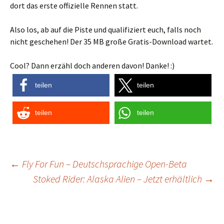
dort das erste offizielle Rennen statt.
Also los, ab auf die Piste und qualifiziert euch, falls noch
nicht geschehen! Der 35 MB große Gratis-Download wartet.
Cool? Dann erzähl doch anderen davon! Danke! :)
teilen
teilen
teilen
teilen
Post
←
Fly For Fun – Deutschsprachige Open-Beta
Stoked Rider: Alaska Alien – Jetzt erhältlich
→
navigation