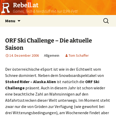
Rebell.at
Games, Tech & Nerdstuff mit nur 0,9% Fett!
Skip
Suchen
Menu
to
nach:
content
ORF Ski Challenge – Die aktuelle
Saison
14. Dezember 2006
Allgemein
Tom Schaffer
Der österreichische eSport ist wie in der Echtwelt vom
Schnee dominiert. Neben dem Snowboardspektakel von
Stoked Rider – Alaska Alien
ist natürlich die
ORF Ski
Challenge
präsent. Auch in diesem Jahr ist schon wieder
eine beachtliche Zahl an Wahnsinnigen auf den
Abfahrtsstrecken dieser Welt unterwegs. Im Moment steht
zwar nur die von Gröden zur Verfügung (wie gewohnt bei
drei Witterungsbedingungen), am Wochenende findet aber