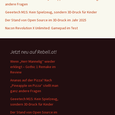
andere Fragen
Geeetech M1S: Kein Spielzeug, sondern 3D-Druck für Kinder
Der Stand von Open Source im 3D-Druck im Jahr 2025
Nacon Revolution X Unlimited: Gamepad im Test
Jetzt neu auf Rebell.at!
Wenn „Herr Mannelig“ wieder
erklingt – Gothic 1 Remake im
Review
Ananas auf der Pizza? Nach
„Pineapple on Pizza“ stellt man
ganz andere Fragen
Geeetech M1S: Kein Spielzeug,
sondern 3D-Druck für Kinder
Der Stand von Open Source im