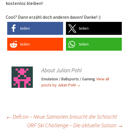
kostenlos bleiben!
Cool? Dann erzähl doch anderen davon! Danke! :)
teilen
teilen
teilen
teilen
About Julian Pohl
Emulation / Ballsports / Gaming
View all
posts by Julian Pohl
→
Post
←
Defcon – Neue Szenarien braucht die Schlacht
ORF Ski Challenge – Die aktuelle Saison
→