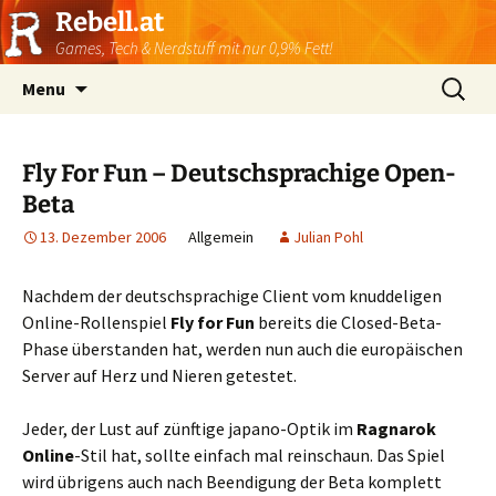
Rebell.at
Games, Tech & Nerdstuff mit nur 0,9% Fett!
Skip
Suchen
Menu
to
nach:
content
Fly For Fun – Deutschsprachige Open-
Beta
13. Dezember 2006
Allgemein
Julian Pohl
Nachdem der deutschsprachige Client vom knuddeligen
Online-Rollenspiel
Fly for Fun
bereits die Closed-Beta-
Phase überstanden hat, werden nun auch die europäischen
Server auf Herz und Nieren getestet.
Jeder, der Lust auf zünftige japano-Optik im
Ragnarok
Online
-Stil hat, sollte einfach mal reinschaun. Das Spiel
wird übrigens auch nach Beendigung der Beta komplett