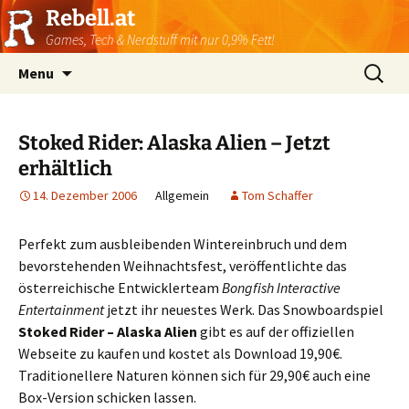
Rebell.at
Games, Tech & Nerdstuff mit nur 0,9% Fett!
Skip
Suchen
Menu
to
nach:
content
Stoked Rider: Alaska Alien – Jetzt
erhältlich
14. Dezember 2006
Allgemein
Tom Schaffer
Perfekt zum ausbleibenden Wintereinbruch und dem
bevorstehenden Weihnachtsfest, veröffentlichte das
österreichische Entwicklerteam
Bongfish Interactive
Entertainment
jetzt ihr neuestes Werk. Das Snowboardspiel
Stoked Rider – Alaska Alien
gibt es auf der offiziellen
Webseite zu kaufen und kostet als Download 19,90€.
Traditionellere Naturen können sich für 29,90€ auch eine
Box-Version schicken lassen.