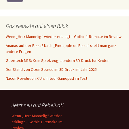
Das Neueste auf einen Blick
Wenn „Herr Mannelig“ wieder erklingt – Gothic 1 Remake im Review
Ananas auf der Pizza? Nach „Pineapple on Pizza“ stellt man ganz
andere Fragen
Geeetech M1S: Kein Spielzeug, sondern 3D-Druck für Kinder
Der Stand von Open Source im 3D-Druck im Jahr 2025
Nacon Revolution X Unlimited: Gamepad im Test
Jetzt neu auf Rebell.at!
Wenn „Herr Mannelig“ wieder
erklingt – Gothic 1 Remake im
Review