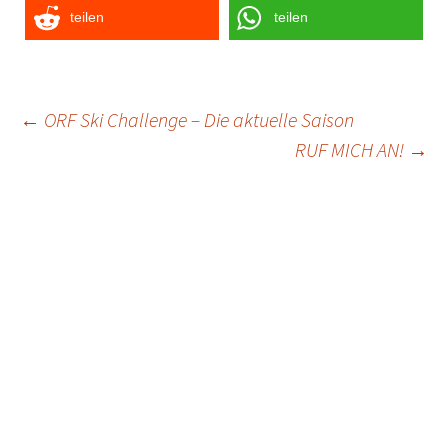
teilen
teilen
Post
←
ORF Ski Challenge – Die aktuelle Saison
RUF MICH AN!
→
navigation