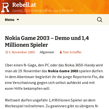
Rebell.at
Games, Tech & Nerdstuff mit nur 0,9% Fett!
Skip
Suchen
Menu
to
nach:
content
Nokia Game 2003 – Demo und 1,4
Millionen Spieler
3. November 2003
Allgemein
Tom Schaffer
Über einen N-Gage, den PC oder das Nokia 3650-Handy wird
man ab 19. November das
Nokia Game 2003
spielen dürfen.
In dem Abenteuer begleitet ihr die junge Reporterin Flo, die
eine Verschwörung gegen sich selbst aufdeckt und mit
eurer Hilfe bekämpfen will.
Weltweit dürfen ungefähr 1,4 Millionen Spieler an dem
Werbespiel teilnehmen. Zu gewinnen gibt es übrigens N-