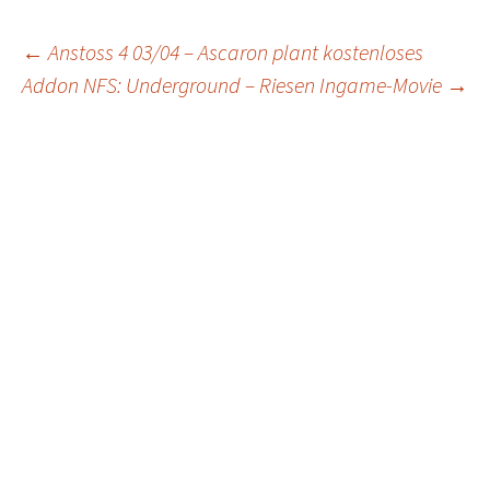
Post
←
Anstoss 4 03/04 – Ascaron plant kostenloses
Addon
NFS: Underground – Riesen Ingame-Movie
→
navigation