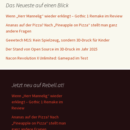
Das Neueste auf einen Blick
Wenn „Herr Mannelig“ wieder erklingt – Gothic 1 Remake im Review
Ananas auf der Pizza? Nach „Pineapple on Pizza“ stellt man ganz
andere Fragen
Geeetech M1S: Kein Spielzeug, sondern 3D-Druck für Kinder
Der Stand von Open Source im 3D-Druck im Jahr 2025
Nacon Revolution X Unlimited: Gamepad im Test
Jetzt neu auf Rebell.at!
Wenn „Herr Mannelig“ wieder
erklingt – Gothic 1 Remake im
Review
Ananas auf der Pizza? Nach
„Pineapple on Pizza“ stellt man
ganz andere Fragen