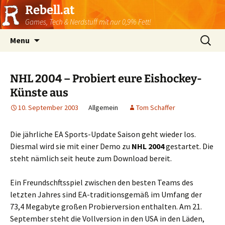
Rebell.at
Games, Tech & Nerdstuff mit nur 0,9% Fett!
Skip
Suchen
Menu
to
nach:
content
NHL 2004 – Probiert eure Eishockey-
Künste aus
10. September 2003
Allgemein
Tom Schaffer
Die jährliche EA Sports-Update Saison geht wieder los.
Diesmal wird sie mit einer Demo zu
NHL 2004
gestartet. Die
steht nämlich seit heute zum Download bereit.
Ein Freundschftsspiel zwischen den besten Teams des
letzten Jahres sind EA-traditionsgemäß im Umfang der
73,4 Megabyte großen Probierversion enthalten. Am 21.
September steht die Vollversion in den USA in den Läden,