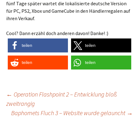
fünf Tage später wartet die lokalisierte deutsche Version
für PC, PS2, Xbox und GameCube in den Händlerregalen auf
ihren Verkauf.
Cool? Dann erzähl doch anderen davon! Danke! :)
teilen
teilen
teilen
teilen
Post
←
Operation Flashpoint 2 – Entwicklung bloß
zweitrangig
navigation
Baphomets Fluch 3 – Website wurde gelauncht
→