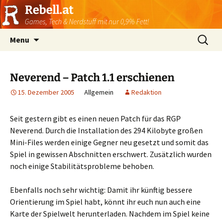
Rebell.at
Games, Tech & Nerdstuff mit nur 0,9% Fett!
Skip
Suchen
Menu
to
nach:
content
Neverend – Patch 1.1 erschienen
15. Dezember 2005
Allgemein
Redaktion
Seit gestern gibt es einen neuen Patch für das RGP
Neverend. Durch die Installation des 294 Kilobyte großen
Mini-Files werden einige Gegner neu gesetzt und somit das
Spiel in gewissen Abschnitten erschwert. Zusätzlich wurden
noch einige Stabilitätsprobleme behoben.
Ebenfalls noch sehr wichtig: Damit ihr künftig bessere
Orientierung im Spiel habt, könnt ihr euch nun auch eine
Karte der Spielwelt herunterladen. Nachdem im Spiel keine