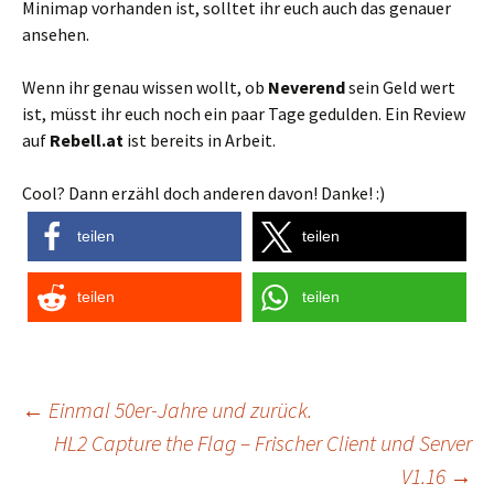
Minimap vorhanden ist, solltet ihr euch auch das genauer
ansehen.
Wenn ihr genau wissen wollt, ob
Neverend
sein Geld wert
ist, müsst ihr euch noch ein paar Tage gedulden. Ein Review
auf
Rebell.at
ist bereits in Arbeit.
Cool? Dann erzähl doch anderen davon! Danke! :)
teilen
teilen
teilen
teilen
Post
←
Einmal 50er-Jahre und zurück.
HL2 Capture the Flag – Frischer Client und Server
navigation
V1.16
→