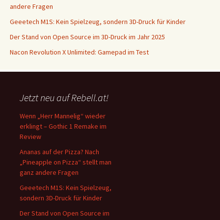
andere Fragen
Geeetech M1S: Kein Spielzeug, sondern 3D-Druck für Kinder
Der Stand von Open Source im 3D-Druck im Jahr 2025
Nacon Revolution X Unlimited: Gamepad im Test
Jetzt neu auf Rebell.at!
Wenn „Herr Mannelig“ wieder
erklingt – Gothic 1 Remake im
Review
Ananas auf der Pizza? Nach
„Pineapple on Pizza“ stellt man
ganz andere Fragen
Geeetech M1S: Kein Spielzeug,
sondern 3D-Druck für Kinder
Der Stand von Open Source im