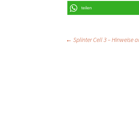
teilen
Post
←
Splinter Cell 3 – Hinweise a
navigation