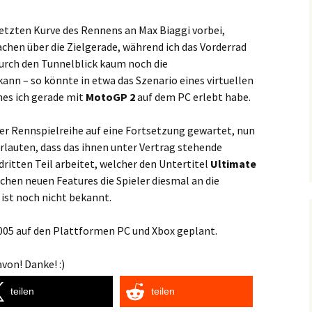
letzten Kurve des Rennens an Max Biaggi vorbei,
chen über die Zielgerade, während ich das Vorderrad
urch den Tunnelblick kaum noch die
n – so könnte in etwa das Szenario eines virtuellen
es ich gerade mit
MotoGP 2
auf dem PC erlebt habe.
er Rennspielreihe auf eine Fortsetzung gewartet, nun
erlauten, dass das ihnen unter Vertrag stehende
dritten Teil arbeitet, welcher den Untertitel
Ultimate
chen neuen Features die Spieler diesmal an die
 ist noch nicht bekannt.
 2005 auf den Plattformen PC und Xbox geplant.
von! Danke! :)
teilen
teilen