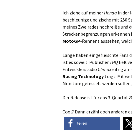
Ich ziehe auf meiner
Honda
in der 
beschleunige und zische mit 250 Sa
meines Zweirades hochreiße und d
Streckenbegrenzungen erkennen kan
MotoGP
-Rennens aussehen, welch
Lange haben eingefleischte Fans d
ist es soweit. Publisher
THQ
ließ v
Entwicklerstudio
Climax
eifrig am 
Racing Technology
trägt. Mit wel
Monitore gefesselt werden sollen,
Der Release ist für das 3. Quartal
Cool? Dann erzähl doch anderen da
teilen