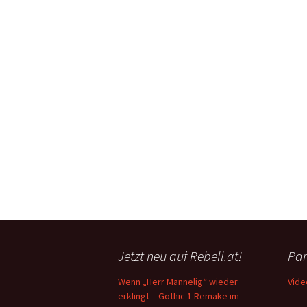
Jetzt neu auf Rebell.at!
Par
Wenn „Herr Mannelig“ wieder
Vide
erklingt – Gothic 1 Remake im