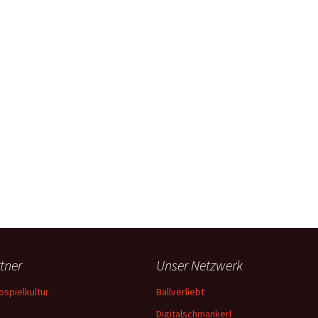
tner
Unser Netzwerk
ospielkultur
Ballverliebt
Digitalschmankerl