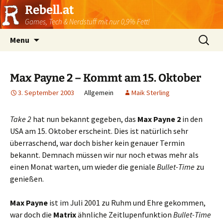
Rebell.at
Games, Tech & Nerdstuff mit nur 0,9% Fett!
Skip
Suchen
Menu
to
nach:
content
Max Payne 2 – Kommt am 15. Oktober
3. September 2003
Allgemein
Maik Sterling
Take 2
hat nun bekannt gegeben, das
Max Payne 2
in den
USA am 15. Oktober erscheint. Dies ist natürlich sehr
überraschend, war doch bisher kein genauer Termin
bekannt. Demnach müssen wir nur noch etwas mehr als
einen Monat warten, um wieder die geniale
Bullet-Time
zu
genießen.
Max Payne
ist im Juli 2001 zu Ruhm und Ehre gekommen,
war doch die
Matrix
ähnliche Zeitlupenfunktion
Bullet-Time