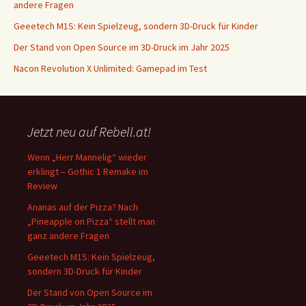
andere Fragen
Geeetech M1S: Kein Spielzeug, sondern 3D-Druck für Kinder
Der Stand von Open Source im 3D-Druck im Jahr 2025
Nacon Revolution X Unlimited: Gamepad im Test
Jetzt neu auf Rebell.at!
Wenn „Herr Mannelig“ wieder
erklingt – Gothic 1 Remake im
Review
Ananas auf der Pizza? Nach
„Pineapple on Pizza“ stellt man
ganz andere Fragen
Geeetech M1S: Kein Spielzeug,
sondern 3D-Druck für Kinder
Der Stand von Open Source im