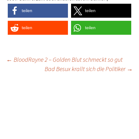
teilen
teilen
teilen
teilen
Post
←
BloodRayne 2 – Golden Blut schmeckt so gut
Bad Besux krallt sich die Politiker
→
navigation