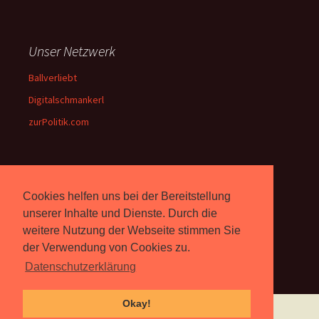
Unser Netzwerk
Ballverliebt
Digitalschmankerl
zurPolitik.com
Über Uns
Cookies helfen uns bei der Bereitstellung
Rebell.at
berichtet seit 2003
unserer Inhalte und Dienste. Durch die
unabhängig über Computer-
weitere Nutzung der Webseite stimmen Sie
und Videospiele. (
Impressum
)
der Verwendung von Cookies zu.
Datenschutzerklärung
Okay!