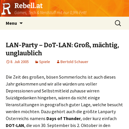
Rebell.at
Games, Tech & Nerdstuff mit nur 0,9% Fett!
Skip
Suchen
Menu
to
nach:
content
LAN-Party – DoT-LAN: Groß, mächtig,
unglaublich
8. Juli 2005
Spiele
Bertold Schauer
Die Zeit des großen, bösen Sommerlochs ist auch dieses
Jahr gekommen und wir alle würden uns voller
Depressionen und Selbstmitleid zuhause wirren
Suizidgedanken hingeben, wären da nicht einige
Veranstaltungen in geografisch guter Lage, welche besucht
werden möchten. Dazu gehört auch die größte Lanparty
Österreichs namens
Days of Thunder
, oder kurz einfach
DOT-LAN
, die von 30. September bis 2. Oktober in den