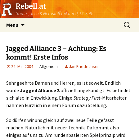
Rebell.at
Games, Tech & Nerdstuff mit nur 0,9% Fett!
Skip
Suchen
Menu
to
nach:
content
Jagged Alliance 3 – Achtung: Es
kommt! Erste Infos
22. Mai 2004
Allgemein
Jan Friedrichsen
Sehr geehrte Damen und Herren, es ist soweit. Endlich
wurde
Jagged Alliance 3
offiziell angekündigt. Es befindet
sich also in Entwicklung. Einige
Strategy First
-Mitarbeiter
nahmen kürzlich in einem Forum dazu Stellung.
So dürfen wir uns gleich auf zwei neue Teile gefasst
machen. Natürlich mit neuer Technik. Da kommt also
einiges auf uns zu. Am rundenbasierten Spielprinzip wird