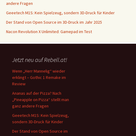
andere Fragen
Geeetech M1S: Kein Spielzeug, sondern 3D-Druck für Kinder
Der Stand von Open Source im 3D-Druck im Jahr 2025
Nacon Revolution X Unlimited: Gamepad im Test
Jetzt neu auf Rebell.at!
Wenn „Herr Mannelig“ wieder
erklingt – Gothic 1 Remake im
Review
Ananas auf der Pizza? Nach
„Pineapple on Pizza“ stellt man
ganz andere Fragen
Geeetech M1S: Kein Spielzeug,
sondern 3D-Druck für Kinder
Der Stand von Open Source im