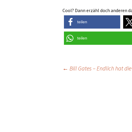
Cool? Dann erzähl doch anderen da
teilen
teilen
Post
←
Bill Gates – Endlich hat die
navigation