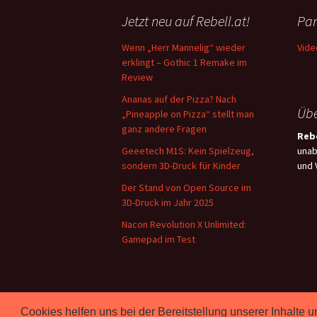
Jetzt neu auf Rebell.at!
Par
Wenn „Herr Mannelig“ wieder
Vide
erklingt – Gothic 1 Remake im
Review
Ananas auf der Pizza? Nach
Übe
„Pineapple on Pizza“ stellt man
ganz andere Fragen
Rebe
Geeetech M1S: Kein Spielzeug,
unab
sondern 3D-Druck für Kinder
und 
Der Stand von Open Source im
3D-Druck im Jahr 2025
Nacon Revolution X Unlimited:
Gamepad im Test
Cookies helfen uns bei der Bereitstellung unserer Inhalt