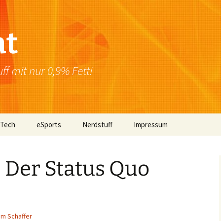
at
f mit nur 0,9% Fett!
 Tech
eSports
Nerdstuff
Impressum
Windows
Newsletter
Datenschutzerklärung
– Der Status Quo
Mac OS
Linux
Browser
m Schaffer