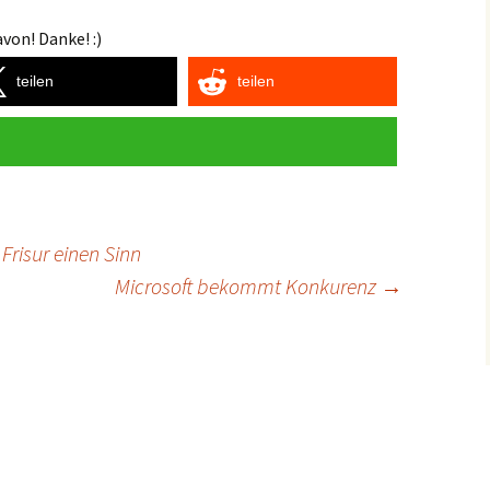
von! Danke! :)
teilen
teilen
 Frisur einen Sinn
Microsoft bekommt Konkurenz
→