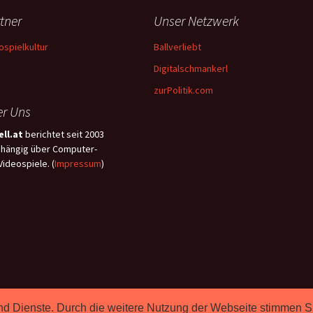
tner
Unser Netzwerk
ospielkultur
Ballverliebt
Digitalschmankerl
zurPolitik.com
r Uns
ll.at
berichtet seit 2003
hängig über Computer-
Videospiele. (
Impressum
)
e und Dienste. Durch die weitere Nutzung der Webseite stimmen