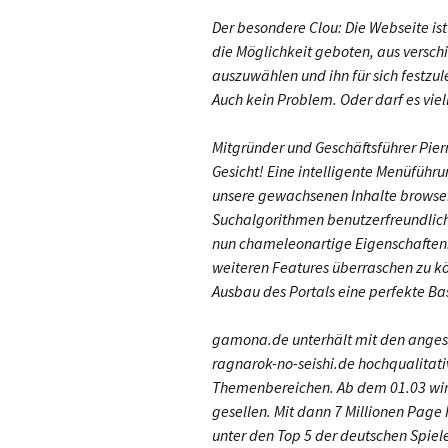
Der besondere Clou: Die Webseite is
die Möglichkeit geboten, aus versch
auszuwählen und ihn für sich festzu
Auch kein Problem. Oder darf es viell
Mitgründer und Geschäftsführer Pier
Gesicht! Eine intelligente Menüführu
unsere gewachsenen Inhalte browsen.
Suchalgorithmen benutzerfreundlich
nun chameleonartige Eigenschaften. 
weiteren Features überraschen zu k
Ausbau des Portals eine perfekte Bas
gamona.de unterhält mit den angesc
ragnarok-no-seishi.de hochqualitativ
Themenbereichen. Ab dem 01.03 wird
gesellen. Mit dann 7 Millionen Page
unter den Top 5 der deutschen Spiel