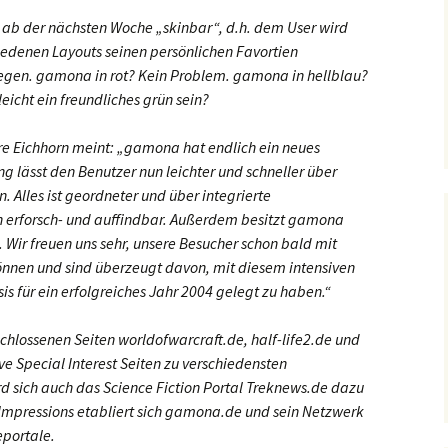
t ab der nächsten Woche „skinbar“, d.h. dem User wird
iedenen Layouts seinen persönlichen Favortien
legen. gamona in rot? Kein Problem. gamona in hellblau?
eicht ein freundliches grün sein?
re Eichhorn meint: „gamona hat endlich ein neues
ng lässt den Benutzer nun leichter und schneller über
 Alles ist geordneter und über integrierte
 erforsch- und auffindbar. Außerdem besitzt gamona
Wir freuen uns sehr, unsere Besucher schon bald mit
önnen und sind überzeugt davon, mit diesem intensiven
is für ein erfolgreiches Jahr 2004 gelegt zu haben.“
hlossenen Seiten worldofwarcraft.de, half-life2.de und
e Special Interest Seiten zu verschiedensten
 sich auch das Science Fiction Portal Treknews.de dazu
 Impressions etabliert sich gamona.de und sein Netzwerk
eportale.