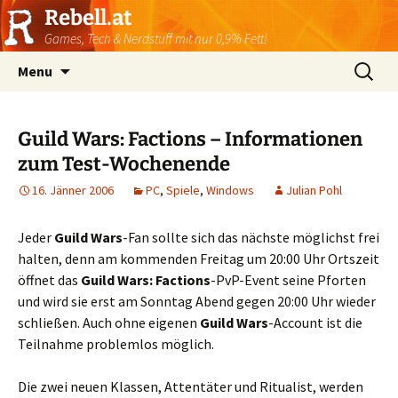
Rebell.at
Games, Tech & Nerdstuff mit nur 0,9% Fett!
Skip
Suchen
Menu
to
nach:
content
Guild Wars: Factions – Informationen
zum Test-Wochenende
16. Jänner 2006
PC
,
Spiele
,
Windows
Julian Pohl
Jeder
Guild Wars
-Fan sollte sich das nächste möglichst frei
halten, denn am kommenden Freitag um 20:00 Uhr Ortszeit
öffnet das
Guild Wars: Factions
-PvP-Event seine Pforten
und wird sie erst am Sonntag Abend gegen 20:00 Uhr wieder
schließen. Auch ohne eigenen
Guild Wars
-Account ist die
Teilnahme problemlos möglich.
Die zwei neuen Klassen, Attentäter und Ritualist, werden