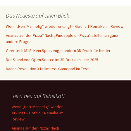
Das Neueste auf einen Blick
Wenn „Herr Mannelig“ wieder erklingt – Gothic 1 Remake im Review
Ananas auf der Pizza? Nach „Pineapple on Pizza“ stellt man ganz
andere Fragen
Geeetech M1S: Kein Spielzeug, sondern 3D-Druck für Kinder
Der Stand von Open Source im 3D-Druck im Jahr 2025
Nacon Revolution X Unlimited: Gamepad im Test
Jetzt neu auf Rebell.at!
Wenn „Herr Mannelig“ wieder
erklingt – Gothic 1 Remake im
Review
Ananas auf der Pizza? Nach