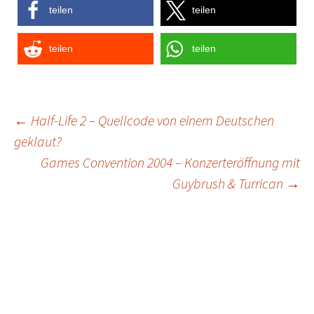
teilen
teilen
teilen
teilen
Post
←
Half-Life 2 – Quellcode von einem Deutschen
geklaut?
navigation
Games Convention 2004 – Konzerteröffnung mit
Guybrush & Turrican
→