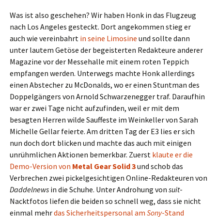
Was ist also geschehen? Wir haben Honk in das Flugzeug
nach Los Angeles gesteckt. Dort angekommen stieg er
auch wie vereinbahrt
in seine Limosine
und sollte dann
unter lautem Getöse der begeisterten Redakteure anderer
Magazine vor der Messehalle mit einem roten Teppich
empfangen werden. Unterwegs machte Honk allerdings
einen Abstecher zu McDonalds, wo er einen Stuntman des
Doppelgängers von Arnold Schwarzenegger traf. Daraufhin
war er zwei Tage nicht aufzufinden, weil er mit dem
besagten Herren wilde Sauffeste im Weinkeller von Sarah
Michelle Gellar feierte. Am dritten Tag der E3 lies er sich
nun doch dort blicken und machte das auch mit einigen
unrühmlichen Aktionen bemerkbar. Zuerst
klaute er die
Demo-Version von
Metal Gear Solid 3
und schob das
Verbrechen zwei pickelgesichtigen Online-Redakteuren von
Daddelnews
in die Schuhe. Unter Androhung von
suit
-
Nacktfotos liefen die beiden so schnell weg, dass sie nicht
einmal mehr
das Sicherheitspersonal am
Sony
-Stand