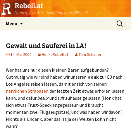
Rebell.at
Games, Tech & Nerdstuff mit nur 0,9% Fett!
Skip
Suchen
Menu
to
nach:
content
Gewalt und Sauferei in LA!
14. Mai 2004
Honk
,
Rebell.at
Tom Schaffer
Wer hat uns nur diesen kleinen Bären aufgebunden?
Gutmütig wie wir sind haben wir unseren
Honk
zur E3 nach
Los Angeles reisen lassen, damit er sich von seinen
nervlichen Strapazen
der letzten Zeit etwas erholen lassen
kann, und dafür
besux
und
suit
zuhause gelassen (Honk hat
sich etwas Frust-Speck angegesseun und braucht
momentan zwei Flugzeugsitze), und was haben wir davon?
Nichts als Undank, aber das ist ja der Welten Lohn nicht
wahr?