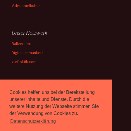
Videospielkultur
Unser Netzwerk
Ballverliebt
Digitalschmankerl
zurPolitik.com
Über Uns
Cookies helfen uns bei der Bereitstellung
Rebell.at
berichtet seit 2003
unserer Inhalte und Dienste. Durch die
unabhängig über Computer-
weitere Nutzung der Webseite stimmen Sie
und Videospiele. (
Impressum
)
der Verwendung von Cookies zu.
Datenschutzerklärung