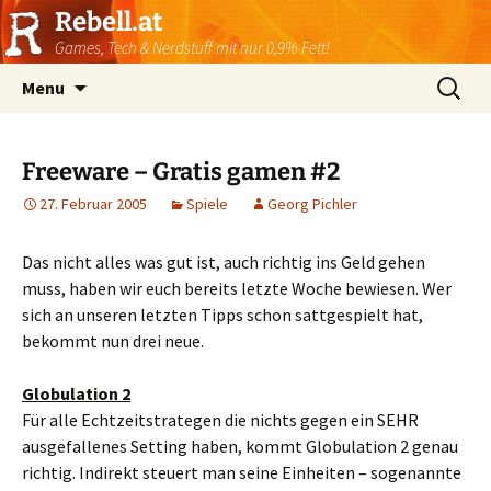
Rebell.at
Games, Tech & Nerdstuff mit nur 0,9% Fett!
Skip
Suchen
Menu
to
nach:
content
Freeware – Gratis gamen #2
27. Februar 2005
Spiele
Georg Pichler
Das nicht alles was gut ist, auch richtig ins Geld gehen
muss, haben wir euch bereits letzte Woche bewiesen. Wer
sich an unseren letzten Tipps schon sattgespielt hat,
bekommt nun drei neue.
Globulation 2
Für alle Echtzeitstrategen die nichts gegen ein SEHR
ausgefallenes Setting haben, kommt Globulation 2 genau
richtig. Indirekt steuert man seine Einheiten – sogenannte