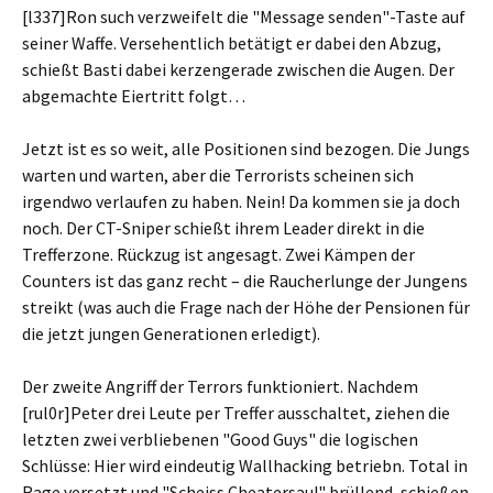
[l337]Ron such verzweifelt die "Message senden"-Taste auf
seiner Waffe. Versehentlich betätigt er dabei den Abzug,
schießt Basti dabei kerzengerade zwischen die Augen. Der
abgemachte Eiertritt folgt…
Jetzt ist es so weit, alle Positionen sind bezogen. Die Jungs
warten und warten, aber die Terrorists scheinen sich
irgendwo verlaufen zu haben. Nein! Da kommen sie ja doch
noch. Der CT-Sniper schießt ihrem Leader direkt in die
Trefferzone. Rückzug ist angesagt. Zwei Kämpen der
Counters ist das ganz recht – die Raucherlunge der Jungens
streikt (was auch die Frage nach der Höhe der Pensionen für
die jetzt jungen Generationen erledigt).
Der zweite Angriff der Terrors funktioniert. Nachdem
[rul0r]Peter drei Leute per Treffer ausschaltet, ziehen die
letzten zwei verbliebenen "Good Guys" die logischen
Schlüsse: Hier wird eindeutig Wallhacking betriebn. Total in
Rage versetzt und "Scheiss Cheatersau!" brüllend, schießen