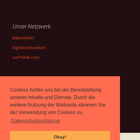
Unser Netzwerk
Ballverliebt
Digitalschmankerl
zurPolitik.com
Über Uns
Cookies helfen uns bei der Bereitstellung
Rebell.at
berichtet seit 2003
unserer Inhalte und Dienste. Durch die
unabhängig über Computer-
weitere Nutzung der Webseite stimmen Sie
und Videospiele. (
Impressum
)
der Verwendung von Cookies zu.
Datenschutzerklärung
Okay!