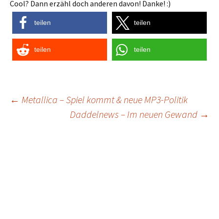
Cool? Dann erzähl doch anderen davon! Danke! :)
teilen
teilen
teilen
teilen
Post
←
Metallica – Spiel kommt & neue MP3-Politik
Daddelnews – Im neuen Gewand
→
navigation