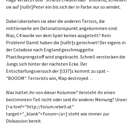
sie auf [rul0r]Peter ein bis sich der in Farbe nur so windet.
Dabei übersehen sie aber die anderen Terrors, die
mittlerweile am Detonationspunkt angekommen sind.
Was, C4 wurde vor dem Spiel keines ausgeteilt? Kein
Problem! Damit haben die [rul0r]s gerechnet! Der eigens in
der Coladose nach England geschmuggelte
Plastiksprengstoff wird angebracht. Schnell verstecken die
Jungs sich hinter der nächsten Ecke. Der
Entschärfungsversuch der [l337]s kommt zu spät –
"BOOOM". Terrorists win, Map destroyed…
Was haltet ihr von dieser Kolumne? Versteht ihr einen
bestimmten Teil nicht oder seid ihr anderer Meinung? Unser
[<a href="http://forum.rebell.at"
target="_blank">Forum</a>] steht wie immer zur
Diskussion bereit.