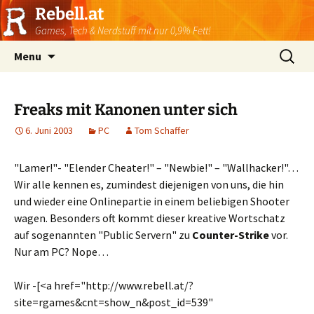
Rebell.at
Games, Tech & Nerdstuff mit nur 0,9% Fett!
Skip
Suchen
Menu
to
nach:
content
Freaks mit Kanonen unter sich
6. Juni 2003
PC
Tom Schaffer
"Lamer!"- "Elender Cheater!" – "Newbie!" – "Wallhacker!"…
Wir alle kennen es, zumindest diejenigen von uns, die hin
und wieder eine Onlinepartie in einem beliebigen Shooter
wagen. Besonders oft kommt dieser kreative Wortschatz
auf sogenannten "Public Servern" zu
Counter-Strike
vor.
Nur am PC? Nope…
Wir -[<a href="http://www.rebell.at/?
site=rgames&cnt=show_n&post_id=539"