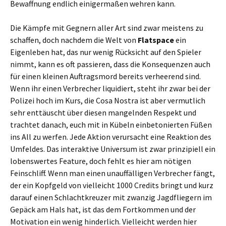
Bewaffnung endlich einigermaßen wehren kann.
Die Kämpfe mit Gegnern aller Art sind zwar meistens zu
schaffen, doch nachdem die Welt von
Flatspace
ein
Eigenleben hat, das nur wenig Rücksicht auf den Spieler
nimmt, kann es oft passieren, dass die Konsequenzen auch
für einen kleinen Auftragsmord bereits verheerend sind.
Wenn ihr einen Verbrecher liquidiert, steht ihr zwar bei der
Polizei hoch im Kurs, die Cosa Nostra ist aber vermutlich
sehr enttäuscht über diesen mangelnden Respekt und
trachtet danach, euch mit in Kübeln einbetonierten Füßen
ins All zu werfen. Jede Aktion verursacht eine Reaktion des
Umfeldes. Das interaktive Universum ist zwar prinzipiell ein
lobenswertes Feature, doch fehlt es hier am nötigen
Feinschliff. Wenn man einen unauffälligen Verbrecher fängt,
der ein Kopfgeld von vielleicht 1000 Credits bringt und kurz
darauf einen Schlachtkreuzer mit zwanzig Jagdfliegern im
Gepäck am Hals hat, ist das dem Fortkommen und der
Motivation ein wenig hinderlich. Vielleicht werden hier