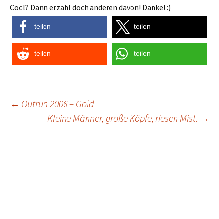
Cool? Dann erzähl doch anderen davon! Danke! :)
teilen
teilen
teilen
teilen
Post
←
Outrun 2006 – Gold
Kleine Männer, große Köpfe, riesen Mist.
→
navigation