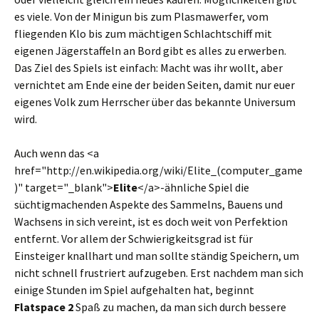
es viele. Von der Minigun bis zum Plasmawerfer, vom
fliegenden Klo bis zum mächtigen Schlachtschiff mit
eigenen Jägerstaffeln an Bord gibt es alles zu erwerben.
Das Ziel des Spiels ist einfach: Macht was ihr wollt, aber
vernichtet am Ende eine der beiden Seiten, damit nur euer
eigenes Volk zum Herrscher über das bekannte Universum
wird.
Auch wenn das <a
href="http://en.wikipedia.org/wiki/Elite_(computer_game
)" target="_blank">
Elite
</a>-ähnliche Spiel die
süchtigmachenden Aspekte des Sammelns, Bauens und
Wachsens in sich vereint, ist es doch weit von Perfektion
entfernt. Vor allem der Schwierigkeitsgrad ist für
Einsteiger knallhart und man sollte ständig Speichern, um
nicht schnell frustriert aufzugeben. Erst nachdem man sich
einige Stunden im Spiel aufgehalten hat, beginnt
Flatspace 2
Spaß zu machen, da man sich durch bessere