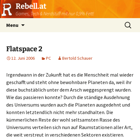
Rebell.at
Games, Tech & Nerdstuff mit nur 0,9% Fett!
Skip
Suchen
Menu
to
nach:
content
Flatspace 2
12. Juni 2006
PC
Bertold Schauer
Irgendwann in der Zukunft hat es die Menschheit mal wieder
geschafft und steht ohne bewohnbare Planeten da, weil ihr
diese buchstäblich unter dem Arsch weggesprengt wurden.
Wie das passieren konnte? Durch die ständige Ausdehnung
des Universums wurden auch die Planeten ausgedehnt und
konnten letztendlich nicht mehr standhalten. Die
kümmerlichen Reste der wohl seltsamsten Rasse des
Universums verteilen sich nun auf Raumstationen aller Art,
die weit verstreut in verschiedenen Sektoren existieren.