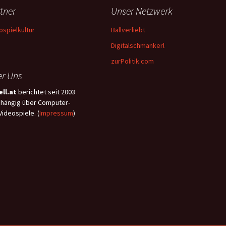
tner
Unser Netzwerk
ospielkultur
Ballverliebt
Digitalschmankerl
zurPolitik.com
r Uns
ll.at
berichtet seit 2003
hängig über Computer-
Videospiele. (
Impressum
)