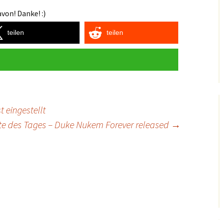
von! Danke! :)
teilen
teilen
t eingestellt
te des Tages – Duke Nukem Forever released
→