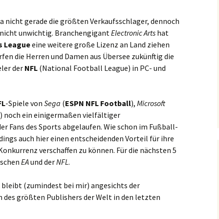
pa nicht gerade die größten Verkaufsschlager, dennoch
 nicht unwichtig. Branchengigant
Electronic Arts
hat
s League
eine weitere große Lizenz an Land ziehen
ürfen die Herren und Damen aus Übersee zukünftig die
eler der
NFL
(National Football League) in PC- und
FL
-Spiele von
Sega
(
ESPN NFL Football
),
Microsoft
) noch ein einigermaßen vielfältiger
r Fans des Sports abgelaufen. Wie schon im Fußball-
dings auch hier einen entscheidenden Vorteil für ihre
Konkurrenz verschaffen zu können. Für die nächsten 5
ischen
EA
und der
NFL
.
 bleibt (zumindest bei mir) angesichts der
es größten Publishers der Welt in den letzten