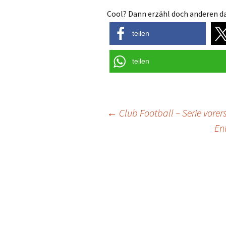
Cool? Dann erzähl doch anderen da
teilen
teilen
Post
←
Club Football – Serie vorers
En
navigation