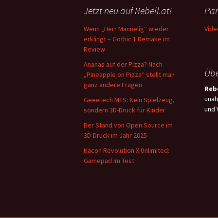
Jetzt neu auf Rebell.at!
Par
Wenn „Herr Mannelig“ wieder
Vide
erklingt – Gothic 1 Remake im
Review
Ananas auf der Pizza? Nach
Übe
„Pineapple on Pizza“ stellt man
ganz andere Fragen
Rebe
unab
Geeetech M1S: Kein Spielzeug,
und 
sondern 3D-Druck für Kinder
Der Stand von Open Source im
3D-Druck im Jahr 2025
Nacon Revolution X Unlimited:
Gamepad im Test