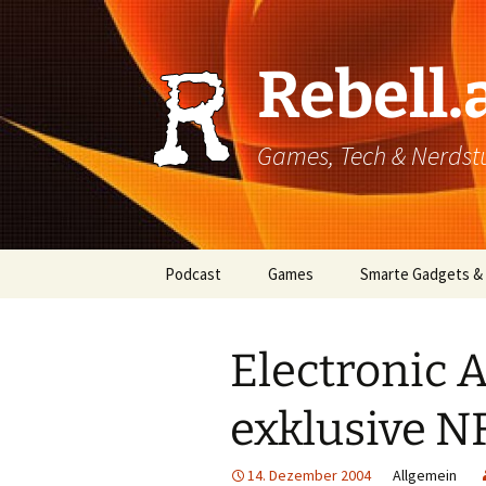
Rebell.
Games, Tech & Nerdstuf
Skip
Podcast
Games
Smarte Gadgets &
to
content
Super einfach: So hört
PC
man Podcasts!
Electronic A
Xbox
exklusive N
PlayStation
Mobile
14. Dezember 2004
Allgemein