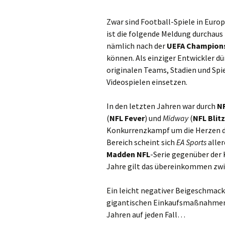
Zwar sind Football-Spiele in Euro
ist die folgende Meldung durchaus
nämlich nach der
UEFA Champion
können. Als einziger Entwickler d
originalen Teams, Stadien und Spi
Videospielen einsetzen.
In den letzten Jahren war durch
N
(
NFL Fever
) und
Midway
(
NFL Blitz
Konkurrenzkampf um die Herzen de
Bereich scheint sich
EA Sports
aller
Madden NFL
-Serie gegenüber der 
Jahre gilt das übereinkommen zw
Ein leicht negativer Beigeschmack
gigantischen Einkaufsmaßnahmen d
Jahren auf jeden Fall…