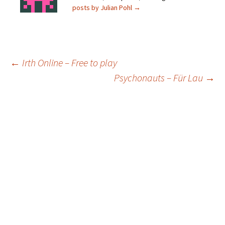
posts by Julian Pohl
→
Post
←
Irth Online – Free to play
Psychonauts – Für Lau
→
navigation