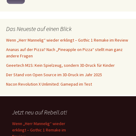
Das Neueste auf einen Blick
Wenn „Herr Mannelig“ wieder erklingt – Gothic 1 Remake im Review
Ananas auf der Pizza? Nach „Pineapple on Pizza“ stellt man ganz
andere Fragen
Geeetech M1S: Kein Spielzeug, sondern 3D-Druck für Kinder
Der Stand von Open Source im 3D-Druck im Jahr 2025
Nacon Revolution X Unlimited: Gamepad im Test
Jetzt neu auf Rebell.at!
Wenn „Herr Mannelig“ wieder
erklingt – Gothic 1 Remake im