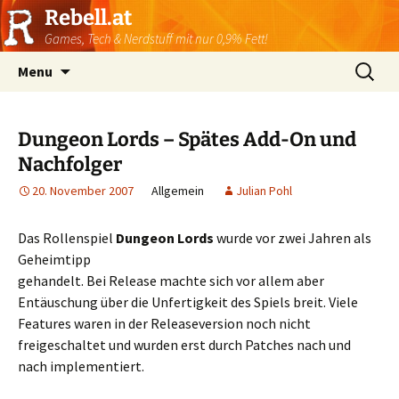
Rebell.at
Games, Tech & Nerdstuff mit nur 0,9% Fett!
Skip
Suchen
Menu
to
nach:
content
Dungeon Lords – Spätes Add-On und
Nachfolger
20. November 2007
Allgemein
Julian Pohl
Das Rollenspiel
Dungeon Lords
wurde vor zwei Jahren als
Geheimtipp
gehandelt. Bei Release machte sich vor allem aber
Entäuschung über die Unfertigkeit des Spiels breit. Viele
Features waren in der Releaseversion noch nicht
freigeschaltet und wurden erst durch Patches nach und
nach implementiert.