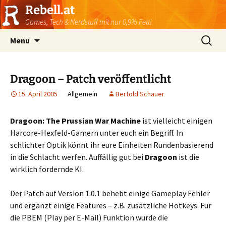
Rebell.at
Games, Tech & Nerdstuff mit nur 0,9% Fett!
Skip
Suchen
Menu
to
nach:
content
Dragoon – Patch veröffentlicht
15. April 2005
Allgemein
Bertold Schauer
Dragoon: The Prussian War Machine
ist vielleicht einigen
Harcore-Hexfeld-Gamern unter euch ein Begriff. In
schlichter Optik könnt ihr eure Einheiten Rundenbasierend
in die Schlacht werfen. Auffällig gut bei
Dragoon
ist die
wirklich fordernde KI.
Der Patch auf Version 1.0.1 behebt einige Gameplay Fehler
und ergänzt einige Features – z.B. zusätzliche Hotkeys. Für
die PBEM (Play per E-Mail) Funktion wurde die