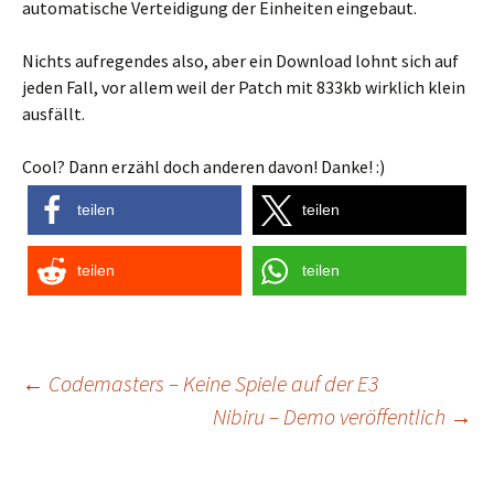
automatische Verteidigung der Einheiten eingebaut.
Nichts aufregendes also, aber ein Download lohnt sich auf
jeden Fall, vor allem weil der Patch mit 833kb wirklich klein
ausfällt.
Cool? Dann erzähl doch anderen davon! Danke! :)
teilen
teilen
teilen
teilen
Post
←
Codemasters – Keine Spiele auf der E3
Nibiru – Demo veröffentlich
→
navigation