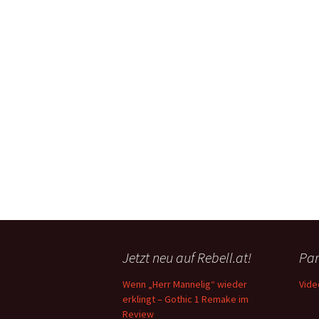
Jetzt neu auf Rebell.at!
Par
Wenn „Herr Mannelig“ wieder
Vide
erklingt – Gothic 1 Remake im
Review