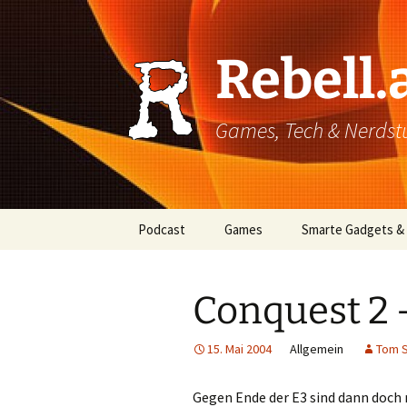
Rebell.
Games, Tech & Nerdstuf
Skip
Podcast
Games
Smarte Gadgets &
to
content
Super einfach: So hört
PC
man Podcasts!
Conquest 2
Xbox
15. Mai 2004
Allgemein
Tom S
PlayStation
Mobile
Gegen Ende der E3 sind dann doch