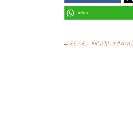
teilen
Post
←
F.E.A.R. – Kill Bill! Und den
navigation