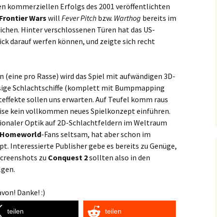
n kommerziellen Erfolgs des 2001 veröffentlichten
Frontier Wars
will
Fever Pitch
bzw.
Warthog
bereits im
lichen. Hinter verschlossenen Türen hat das US-
ick darauf werfen können, und zeigte sich recht
(eine pro Rasse) wird das Spiel mit aufwändigen 3D-
esige Schlachtschiffe (komplett mit Bumpmapping
teffekte sollen uns erwarten. Auf Teufel komm raus
eise kein vollkommen neues Spielkonzept einführen.
ionaler Optik auf 2D-Schlachtfeldern im Weltraum
Homeworld
-Fans seltsam, hat aber schon im
. Interessierte Publisher gebe es bereits zu Genüge,
Screenshots zu
Conquest 2
sollten also in den
lgen.
von! Danke! :)
teilen
teilen