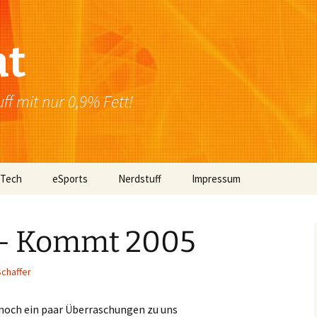
at
f mit nur 0,9% Fett!
 Tech
eSports
Nerdstuff
Impressum
Windows
Newsletter
Datenschutzerklärung
 – Kommt 2005
Mac OS
chaffer
Linux
Browser
 noch ein paar Überraschungen zu uns