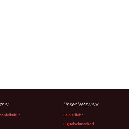
tner
Unser Netzwerk
ospielkultur
Ballverliebt
Digitalschmankerl