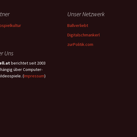
tner
Unser Netzwerk
ospielkultur
Ballverliebt
Digitalschmankerl
zurPolitik.com
r Uns
ll.at
berichtet seit 2003
hängig über Computer-
Videospiele. (
Impressum
)