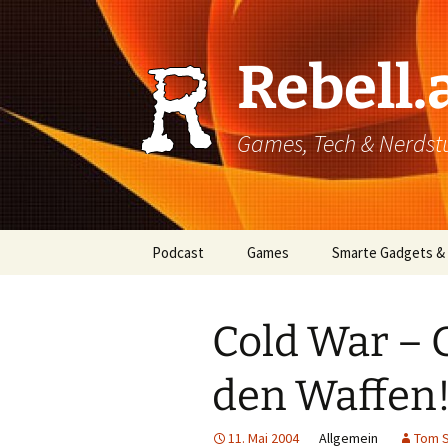
Rebell.
Games, Tech & Nerdstuf
Skip
Podcast
Games
Smarte Gadgets &
to
content
Super einfach: So hört
PC
man Podcasts!
Cold War – 
Xbox
den Waffen
PlayStation
Mobile
11. Mai 2004
Allgemein
Tom S