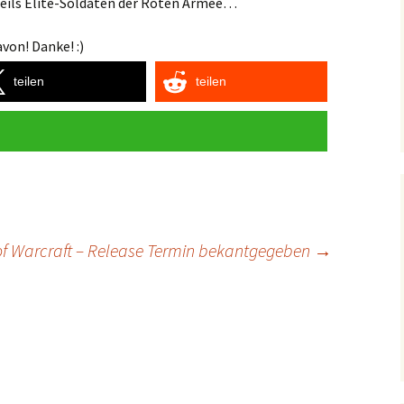
teils Elite-Soldaten der Roten Armee…
von! Danke! :)
teilen
teilen
of Warcraft – Release Termin bekantgegeben
→