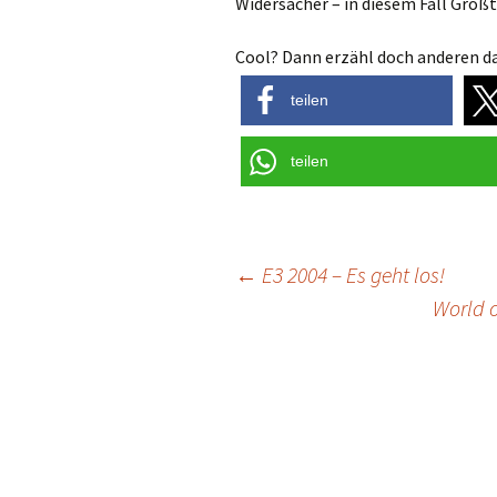
Widersacher – in diesem Fall Groß
Cool? Dann erzähl doch anderen da
teilen
teilen
Post
←
E3 2004 – Es geht los!
World 
navigation