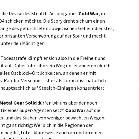
st die Devise des Stealth-Actiongames
Cold War
, in
4 schicken möchte. Die Story dreht sich um einen
e Fänge des gefürchteten sowjetischen Geheimdienstes,
er brisanten Verschwörung auf der Spur und macht
e unter den Mächtigen.
 Todesstrafe kämpft er sich also in die Freiheit und
t auf. Dabei führt ihn sein Weg unter anderem durch
alles Ostblock-Örtlichkeiten, an denen er mit
Rambo-Verschnitt ist er als Jorunalist natürlich
 hauptsächlich auf Stealth-Einlagen konzentriert.
Metal Gear Solid
dürfen wir uns aber dennoch
batik eines Super-Agenten setzt
Cold War
auf die
en und das Suchen von weniger bewachten Wegen.
cht ganz richtig: Wer sich in die Regionen der
 begibt, tötet klarerweise auch ab und an einen