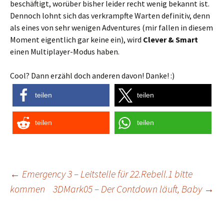
beschäftigt, worüber bisher leider recht wenig bekannt ist.
Dennoch lohnt sich das verkrampfte Warten definitiv, denn
als eines von sehr wenigen Adventures (mir fallen in diesem
Moment eigentlich gar keine ein), wird
Clever & Smart
einen Multiplayer-Modus haben.
Cool? Dann erzähl doch anderen davon! Danke! :)
teilen
teilen
teilen
teilen
Post
←
Emergency 3 – Leitstelle für 22.Rebell.1 bitte
kommen
3DMark05 – Der Contdown läuft, Baby
→
navigation