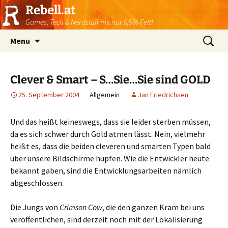
Rebell.at
Games, Tech & Nerdstuff mit nur 0,9% Fett!
Skip
Suchen
Menu
to
nach:
content
Clever & Smart – S…Sie…Sie sind GOLD
25. September 2004
Allgemein
Jan Friedrichsen
Und das heißt keineswegs, dass sie leider sterben müssen,
da es sich schwer durch Gold atmen lässt. Nein, vielmehr
heißt es, dass die beiden cleveren und smarten Typen bald
über unsere Bildschirme hüpfen. Wie die Entwickler heute
bekannt gaben, sind die Entwicklungsarbeiten nämlich
abgeschlossen.
Die Jungs von
Crimson Cow
, die den ganzen Kram bei uns
veröffentlichen, sind derzeit noch mit der Lokalisierung