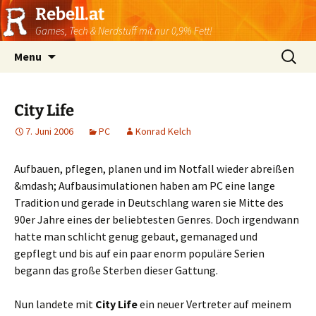
Rebell.at
Games, Tech & Nerdstuff mit nur 0,9% Fett!
Skip
Suchen
Menu
to
nach:
content
City Life
7. Juni 2006
PC
Konrad Kelch
Aufbauen, pflegen, planen und im Notfall wieder abreißen
&mdash; Aufbausimulationen haben am PC eine lange
Tradition und gerade in Deutschlang waren sie Mitte des
90er Jahre eines der beliebtesten Genres. Doch irgendwann
hatte man schlicht genug gebaut, gemanaged und
gepflegt und bis auf ein paar enorm populäre Serien
begann das große Sterben dieser Gattung.
Nun landete mit
City Life
ein neuer Vertreter auf meinem