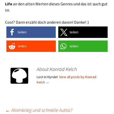
Life
an den alten Werten dieses Genres und das ist auch gut
so.
Cool? Dann erzähl doch anderen davon! Danke! :)
teilen
teilen
teilen
teilen
About Konrad Kelch
Lost in Hyrule!
View all posts by Konrad
Kelch
→
Post
←
Atomkrieg und schnelle Autos?