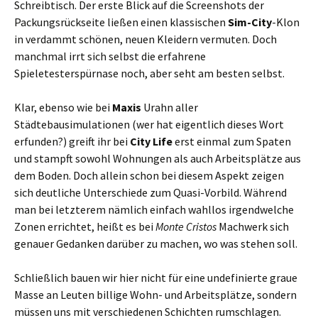
Schreibtisch. Der erste Blick auf die Screenshots der
Packungsrückseite ließen einen klassischen
Sim-City
-Klon
in verdammt schönen, neuen Kleidern vermuten. Doch
manchmal irrt sich selbst die erfahrene
Spieletesterspürnase noch, aber seht am besten selbst.
Klar, ebenso wie bei
Maxis
Urahn aller
Städtebausimulationen (wer hat eigentlich dieses Wort
erfunden?) greift ihr bei
City Life
erst einmal zum Spaten
und stampft sowohl Wohnungen als auch Arbeitsplätze aus
dem Boden. Doch allein schon bei diesem Aspekt zeigen
sich deutliche Unterschiede zum Quasi-Vorbild. Während
man bei letzterem nämlich einfach wahllos irgendwelche
Zonen errichtet, heißt es bei
Monte Cristos
Machwerk sich
genauer Gedanken darüber zu machen, wo was stehen soll.
Schließlich bauen wir hier nicht für eine undefinierte graue
Masse an Leuten billige Wohn- und Arbeitsplätze, sondern
müssen uns mit verschiedenen Schichten rumschlagen.