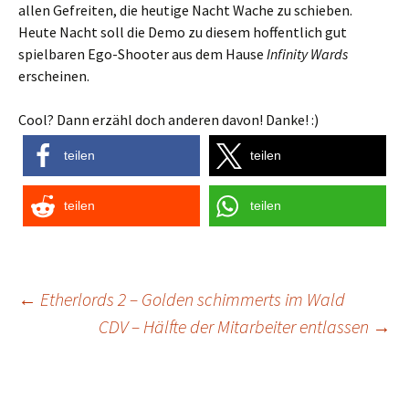
allen Gefreiten, die heutige Nacht Wache zu schieben.
Heute Nacht soll die Demo zu diesem hoffentlich gut
spielbaren Ego-Shooter aus dem Hause
Infinity Wards
erscheinen.
Cool? Dann erzähl doch anderen davon! Danke! :)
teilen
teilen
teilen
teilen
Post
←
Etherlords 2 – Golden schimmerts im Wald
CDV – Hälfte der Mitarbeiter entlassen
→
navigation