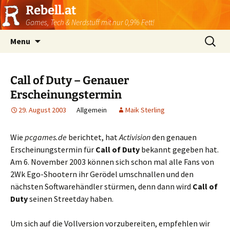
Rebell.at
Games, Tech & Nerdstuff mit nur 0,9% Fett!
Skip
Suchen
Menu
to
nach:
content
Call of Duty – Genauer
Erscheinungstermin
29. August 2003
Allgemein
Maik Sterling
Wie
pcgames.de
berichtet, hat
Activision
den genauen
Erscheinungstermin für
Call of Duty
bekannt gegeben hat.
Am 6. November 2003 können sich schon mal alle Fans von
2Wk Ego-Shootern ihr Gerödel umschnallen und den
nächsten Softwarehändler stürmen, denn dann wird
Call of
Duty
seinen Streetday haben.
Um sich auf die Vollversion vorzubereiten, empfehlen wir