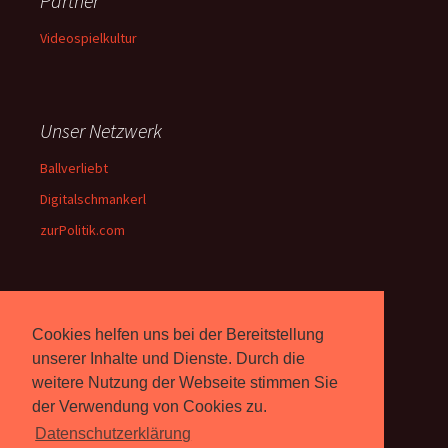
Partner
Videospielkultur
Unser Netzwerk
Ballverliebt
Digitalschmankerl
zurPolitik.com
Über Uns
Cookies helfen uns bei der Bereitstellung
Rebell.at
berichtet seit 2003
unserer Inhalte und Dienste. Durch die
unabhängig über Computer-
weitere Nutzung der Webseite stimmen Sie
und Videospiele. (
Impressum
)
der Verwendung von Cookies zu.
Datenschutzerklärung