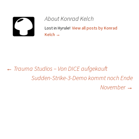
About Konrad Kelch
Lost in Hyrule!
View all posts by Konrad
Kelch
→
Post
←
Trauma Studios – Von DICE aufgekauft
Sudden-Strike-3-Demo kommt noch Ende
navigation
November
→