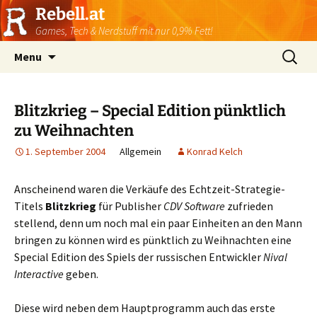
Rebell.at
Games, Tech & Nerdstuff mit nur 0,9% Fett!
Skip
Suchen
Menu
to
nach:
content
Blitzkrieg – Special Edition pünktlich
zu Weihnachten
1. September 2004
Allgemein
Konrad Kelch
Anscheinend waren die Verkäufe des Echtzeit-Strategie-
Titels
Blitzkrieg
für Publisher
CDV Software
zufrieden
stellend, denn um noch mal ein paar Einheiten an den Mann
bringen zu können wird es pünktlich zu Weihnachten eine
Special Edition des Spiels der russischen Entwickler
Nival
Interactive
geben.
Diese wird neben dem Hauptprogramm auch das erste