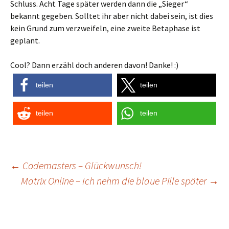
Schluss. Acht Tage später werden dann die „Sieger“
bekannt gegeben. Solltet ihr aber nicht dabei sein, ist dies
kein Grund zum verzweifeln, eine zweite Betaphase ist
geplant.
Cool? Dann erzähl doch anderen davon! Danke! :)
teilen
teilen
teilen
teilen
Post
←
Codemasters – Glückwunsch!
Matrix Online – Ich nehm die blaue Pille später
→
navigation