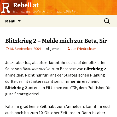
Rebell.at
Games, Tech & Nerdstuff mit nur 0,9% Fett!
Skip
Suchen
Menu
to
nach:
content
Blitzkrieg 2 – Melde mich zur Beta, Sir
18. September 2004
Allgemein
Jan Friedrichsen
Jetzt aber los, absofort könnt ihr euch auf der offiziellen
Seite von
Nival Interactive
zum Betatest von
Blitzkrieg 2
anmelden. Nicht nur für Fans der Strategischen Planung
dürfte der Titel interessant sein, immerhin erscheint
Blitzkrieg 2
unter den Fittichen von
CDV
, dem Publisher für
gute Strategietitel.
Falls ihr grad keine Zeit habt zum Anmelden, könnt ihr euch
auch noch bis zum 10. Oktober Zeit lassen. Dann ist aber