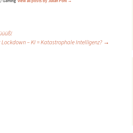
s / Gaming
View all posts by Julian Pohl
→
Süüüß!
 Lockdown – KI = Katastrophale Intelligenz?
→