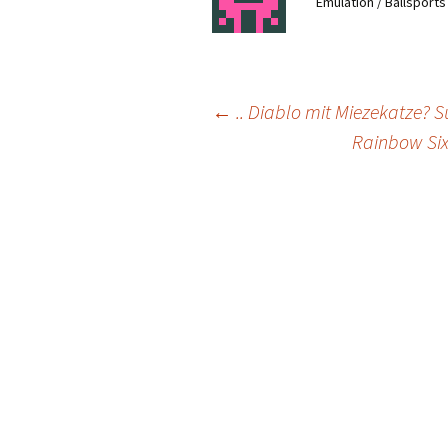
Emulation / Ballsport
Post
←
.. Diablo mit Miezekatze? 
Rainbow Six
navigation