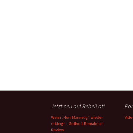
Jetzt neu auf Rebell.at!
Par
Wenn „Herr Mannelig“ wieder
Vide
erklingt – Gothic 1 Remake im
Review