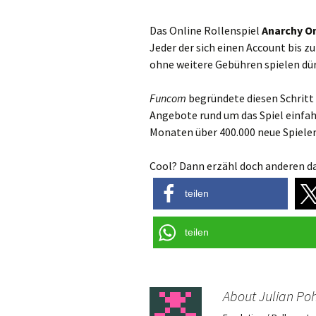
Das Online Rollenspiel
Anarchy O
Jeder der sich einen Account bis zu
ohne weitere Gebühren spielen dür
Funcom
begründete diesen Schritt
Angebote rund um das Spiel einfah
Monaten über 400.000 neue Spiele
Cool? Dann erzähl doch anderen da
teilen
teilen
About Julian Poh