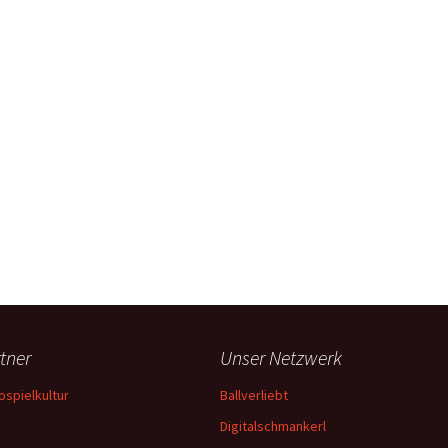
tner
Unser Netzwerk
ospielkultur
Ballverliebt
Digitalschmankerl