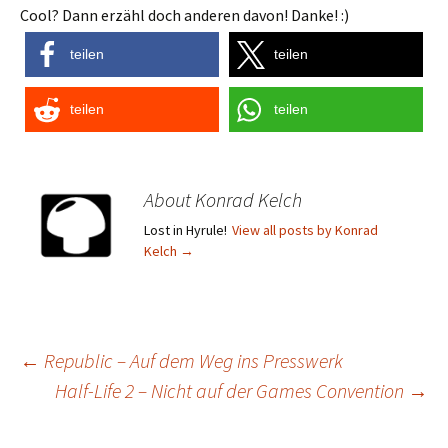
Cool? Dann erzähl doch anderen davon! Danke! :)
teilen
teilen
teilen
teilen
About Konrad Kelch
Lost in Hyrule!
View all posts by Konrad
Kelch
→
Post
←
Republic – Auf dem Weg ins Presswerk
Half-Life 2 – Nicht auf der Games Convention
→
navigation