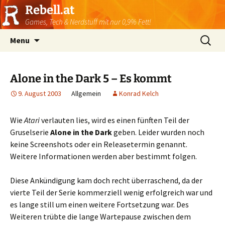
Rebell.at
Games, Tech & Nerdstuff mit nur 0,9% Fett!
Skip
Suchen
Menu
to
nach:
content
Alone in the Dark 5 – Es kommt
9. August 2003
Allgemein
Konrad Kelch
Wie
Atari
verlauten lies, wird es einen fünften Teil der
Gruselserie
Alone in the Dark
geben. Leider wurden noch
keine Screenshots oder ein Releasetermin genannt.
Weitere Informationen werden aber bestimmt folgen.
Diese Ankündigung kam doch recht überraschend, da der
vierte Teil der Serie kommerziell wenig erfolgreich war und
es lange still um einen weitere Fortsetzung war. Des
Weiteren trübte die lange Wartepause zwischen dem