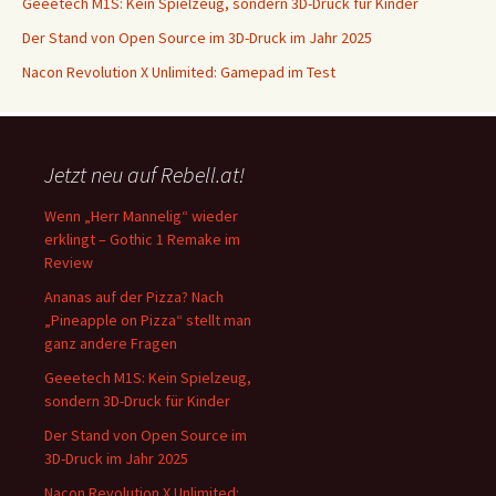
Geeetech M1S: Kein Spielzeug, sondern 3D-Druck für Kinder
Der Stand von Open Source im 3D-Druck im Jahr 2025
Nacon Revolution X Unlimited: Gamepad im Test
Jetzt neu auf Rebell.at!
Wenn „Herr Mannelig“ wieder
erklingt – Gothic 1 Remake im
Review
Ananas auf der Pizza? Nach
„Pineapple on Pizza“ stellt man
ganz andere Fragen
Geeetech M1S: Kein Spielzeug,
sondern 3D-Druck für Kinder
Der Stand von Open Source im
3D-Druck im Jahr 2025
Nacon Revolution X Unlimited: