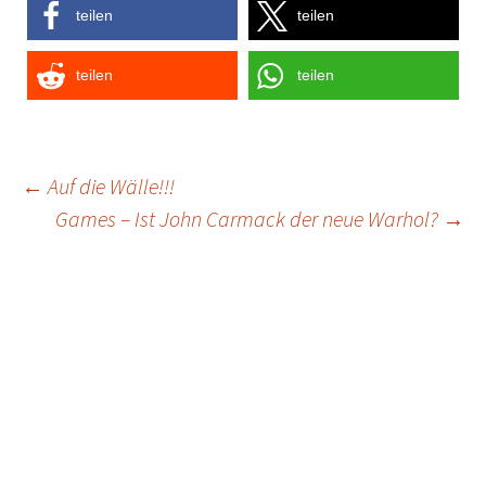
teilen
teilen
teilen
teilen
Post
←
Auf die Wälle!!!
Games – Ist John Carmack der neue Warhol?
→
navigation