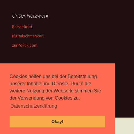
Unser Netzwerk
Ballverliebt
Digitalschmankerl
zurPolitik.com
Über Uns
Cookies helfen uns bei der Bereitstellung
Rebell.at
berichtet seit 2003
unserer Inhalte und Dienste. Durch die
unabhängig über Computer-
weitere Nutzung der Webseite stimmen Sie
und Videospiele. (
Impressum
)
der Verwendung von Cookies zu.
Datenschutzerklärung
Okay!
Proudly powered by WordPress