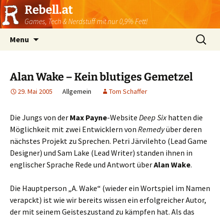
Rebell.at
Games, Tech & Nerdstuff mit nur 0,9% Fett!
Skip
Suchen
Menu
to
nach:
content
Alan Wake – Kein blutiges Gemetzel
29. Mai 2005
Allgemein
Tom Schaffer
Die Jungs von der
Max Payne
-Website
Deep Six
hatten die
Möglichkeit mit zwei Entwicklern von
Remedy
über deren
nächstes Projekt zu Sprechen. Petri Järvilehto (Lead Game
Designer) und Sam Lake (Lead Writer) standen ihnen in
englischer Sprache Rede und Antwort über
Alan Wake
.
Die Hauptperson „A. Wake“ (wieder ein Wortspiel im Namen
verapckt) ist wie wir bereits wissen ein erfolgreicher Autor,
der mit seinem Geisteszustand zu kämpfen hat. Als das