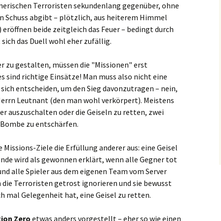
gnerischen Terroristen sekundenlang gegenüber, ohne
en Schuss abgibt – plötzlich, aus heiterem Himmel
eröffnen beide zeitgleich das Feuer – bedingt durch
sich das Duell wohl eher zufällig.
 zu gestalten, müssen die "Missionen" erst
es sind richtige Einsätze! Man muss also nicht eine
sich entscheiden, um den Sieg davonzutragen – nein,
 Herrn Leutnant (den man wohl verkörpert). Meistens
ner auszuschalten oder die Geiseln zu retten, zwei
e Bombe zu entschärfen.
 Missions-Ziele die Erfüllung anderer aus: eine Geisel
unde wird als gewonnen erklärt, wenn alle Gegner tot
uf und alle Spieler aus dem eigenen Team vom Server
 die Terroristen getrost ignorieren und sie bewusst
 mal Gelegenheit hat, eine Geisel zu retten.
tion Zero
etwas anders vorgestellt – eher so wie einen