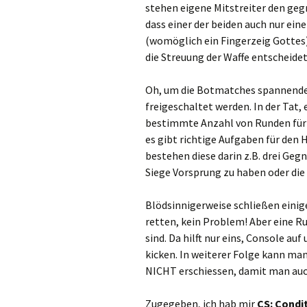
stehen eigene Mitstreiter den ge
dass einer der beiden auch nur ein
(womöglich ein Fingerzeig Gottes) 
die Streuung der Waffe entscheidet 
Oh, um die Botmatches spannender
freigeschaltet werden. In der Tat, 
bestimmte Anzahl von Runden für 
es gibt richtige Aufgaben für den
bestehen diese darin z.B. drei Geg
Siege Vorsprung zu haben oder di
Blödsinnigerweise schließen einige
retten, kein Problem! Aber eine R
sind. Da hilft nur eins, Console a
kicken. In weiterer Folge kann man
NICHT erschiessen, damit man auch
Zugegeben, ich hab mir
CS: Condi