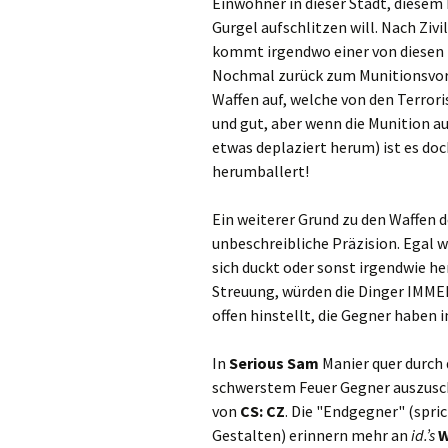
Einwohner in dieser Stadt, diesem D
Gurgel aufschlitzen will. Nach Zivi
kommt irgendwo einer von diesen T
Nochmal zurück zum Munitionsvorra
Waffen auf, welche von den Terrori
und gut, aber wenn die Munition au
etwas deplaziert herum) ist es doc
herumballert!
Ein weiterer Grund zu den Waffen d
unbeschreibliche Präzision. Egal 
sich duckt oder sonst irgendwie he
Streuung, würden die Dinger IMMER
offen hinstellt, die Gegner haben 
In
Serious Sam
Manier quer durch 
schwerstem Feuer Gegner auszuscha
von
CS: CZ
. Die "Endgegner" (spri
Gestalten) erinnern mehr an
id.’s
W