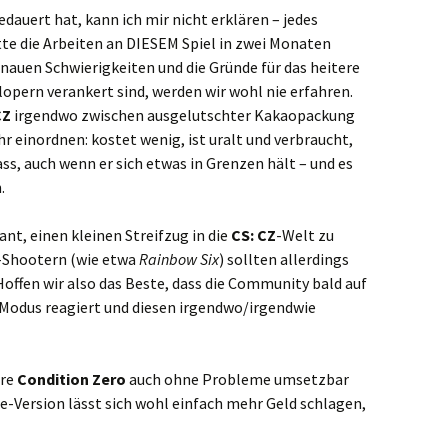
auert hat, kann ich mir nicht erklären – jedes
te die Arbeiten an DIESEM Spiel in zwei Monaten
nauen Schwierigkeiten und die Gründe für das heitere
opern verankert sind, werden wir wohl nie erfahren.
CZ
irgendwo zwischen ausgelutschter Kakaopackung
einordnen: kostet wenig, ist uralt und verbraucht,
s, auch wenn er sich etwas in Grenzen hält – und es
.
ant, einen kleinen Streifzug in die
CS: CZ
-Welt zu
-Shootern (wie etwa
Rainbow Six
) sollten allerdings
 Hoffen wir also das Beste, dass die Community bald auf
Modus reagiert und diesen irgendwo/irgendwie
äre
Condition Zero
auch ohne Probleme umsetzbar
e-Version lässt sich wohl einfach mehr Geld schlagen,