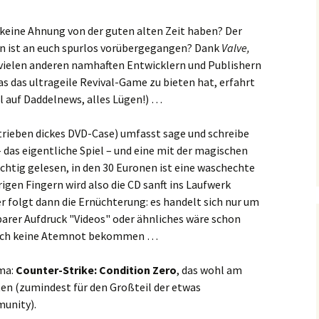
e keine Ahnung von der guten alten Zeit haben? Der
rn ist an euch spurlos vorübergegangen? Dank
Valve,
vielen anderen namhaften Entwicklern und Publishern
s das ultrageile Revival-Game zu bieten hat, erfahrt
all auf Daddelnews, alles Lügen!) …
trieben dickes DVD-Case) umfasst sage und schreibe
n – das eigentliche Spiel – und eine mit der magischen
richtig gelesen, in den 30 Euronen ist eine waschechte
rigen Fingern wird also die CD sanft ins Laufwerk
r folgt dann die Ernüchterung: es handelt sich nur um
esbarer Aufdruck "Videos" oder ähnliches wäre schon
e ich keine Atemnot bekommen …
ema:
Counter-Strike: Condition Zero
, das wohl am
ten (zumindest für den Großteil der etwas
unity).