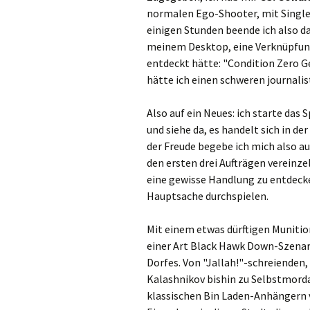
normalen Ego-Shooter, mit Singl
einigen Stunden beende ich also da
meinem Desktop, eine Verknüpfung
entdeckt hätte: "Condition Zero 
hätte ich einen schweren journal
Also auf ein Neues: ich starte das 
und siehe da, es handelt sich in d
der Freude begebe ich mich also 
den ersten drei Aufträgen vereinz
eine gewisse Handlung zu entdecken
Hauptsache durchspielen.
Mit einem etwas dürftigen Munition
einer Art Black Hawk Down-Szenari
Dorfes. Von "Jallah!"-schreiend
Kalashnikov bishin zu Selbstmord
klassischen Bin Laden-Anhängern v