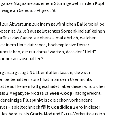
e ganze Magazine aus einem Sturmgewehr in den Kopf
ur wage an
General Fettgesicht
.
el zur Abwertung zu einem gewöhlichen Ballerspiel bei
oter ist
Valve’s
ausgelutschtes Sorgenkind auf keinen
stützt das Ganze zusehens – mal ehrlich, welcher
 seinem Haus dutzende, hochexplosive Fässer
rumstehen, die nur darauf warten, dass der "Held"
männer auszuschalten?
 genau gesagt NULL einfallen lassen, die zwei
n beibehalten, sonst hat man dem User nichts
te auf keinen Fall geschadet, aber dieser wird sicher
als 2 Megabyte-Mod (á la
Sven-Coop
) nachgereicht.
der einzige Pluspunkt ist die schon vorhandene
ver – spieltechnisch fällt
Condidion Zero
in dieser
alles bereits als Gratis-Mod und Extra-Verkaufsversion