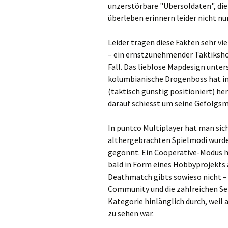
unzerstörbare "Ubersoldaten", di
überleben erinnern leider nicht n
Leider tragen diese Fakten sehr vi
– ein ernstzunehmender Taktiksho
Fall. Das lieblose Mapdesign unter
kolumbianische Drogenboss hat in
(taktisch günstig positioniert) he
darauf schiesst um seine Gefolgs
In puntco Multiplayer hat man sich
althergebrachten Spielmodi wurde
gegönnt. Ein Cooperative-Modus hät
bald in Form eines Hobbyprojekts 
Deathmatch gibts sowieso nicht – 
Community und die zahlreichen Ser
Kategorie hinlänglich durch, weil 
zu sehen war.