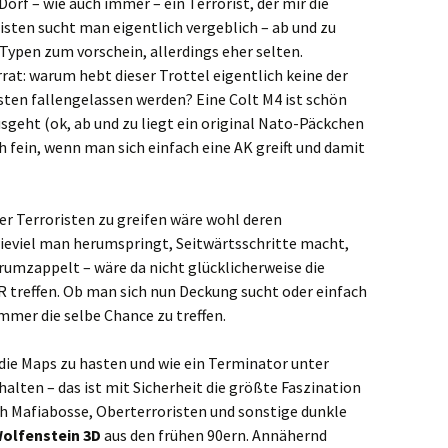
orf – wie auch immer – ein Terrorist, der mir die
listen sucht man eigentlich vergeblich – ab und zu
ypen zum vorschein, allerdings eher selten.
t: warum hebt dieser Trottel eigentlich keine der
sten fallengelassen werden? Eine Colt M4 ist schön
sgeht (ok, ab und zu liegt ein original Nato-Päckchen
h fein, wenn man sich einfach eine AK greift und damit
er Terroristen zu greifen wäre wohl deren
wieviel man herumspringt, Seitwärtsschritte macht,
rumzappelt – wäre da nicht glücklicherweise die
 treffen. Ob man sich nun Deckung sucht oder einfach
immer die selbe Chance zu treffen.
die Maps zu hasten und wie ein Terminator unter
lten – das ist mit Sicherheit die größte Faszination
ch Mafiabosse, Oberterroristen und sonstige dunkle
olfenstein 3D
aus den frühen 90ern. Annähernd