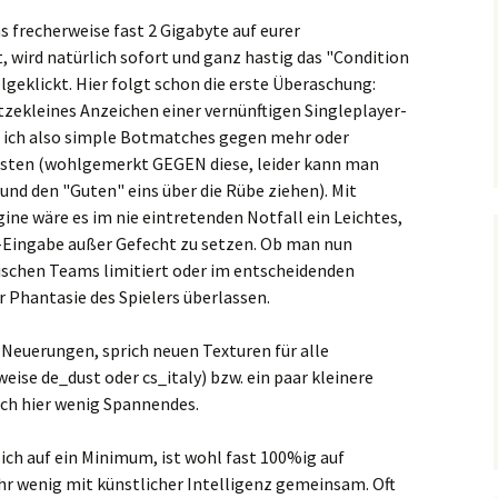
ns frecherweise fast 2 Gigabyte auf eurer
wird natürlich sofort und ganz hastig das "Condition
geklickt. Hier folgt schon die erste Überaschung:
litzekleines Anzeichen einer vernünftigen Singleplayer-
 ich also simple Botmatches gegen mehr oder
ten (wohlgemerkt GEGEN diese, leider kann man
 und den "Guten" eins über die Rübe ziehen). Mit
ine wäre es im nie eintretenden Notfall ein Leichtes,
-Eingabe außer Gefecht zu setzen. Ob man nun
rischen Teams limitiert oder im entscheidenden
 Phantasie des Spielers überlassen.
Neuerungen, sprich neuen Texturen für alle
ise de_dust oder cs_italy) bzw. ein paar kleinere
ich hier wenig Spannendes.
ich auf ein Minimum, ist wohl fast 100%ig auf
r wenig mit künstlicher Intelligenz gemeinsam. Oft