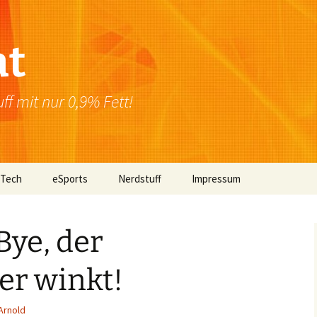
at
f mit nur 0,9% Fett!
 Tech
eSports
Nerdstuff
Impressum
Windows
Newsletter
Datenschutzerklärung
Bye, der
Mac OS
er winkt!
Linux
Browser
Arnold