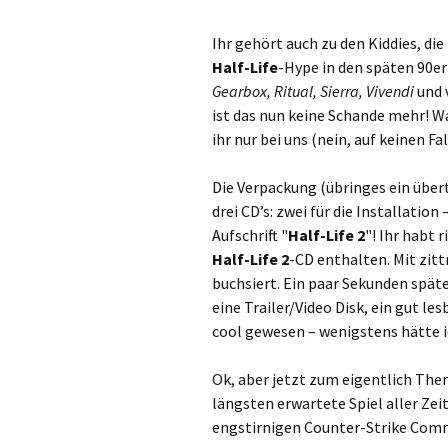
Ihr gehört auch zu den Kiddies, di
Half-Life
-Hype in den späten 90e
Gearbox, Ritual, Sierra, Vivendi
und 
ist das nun keine Schande mehr! Wa
ihr nur bei uns (nein, auf keinen F
Die Verpackung (übringes ein über
drei CD’s: zwei für die Installatio
Aufschrift "
Half-Life 2
"! Ihr habt 
Half-Life 2
-CD enthalten. Mit zitt
buchsiert. Ein paar Sekunden späte
eine Trailer/Video Disk, ein gut l
cool gewesen – wenigstens hätt
Ok, aber jetzt zum eigentlich Th
längsten erwartete Spiel aller Zei
engstirnigen Counter-Strike Comm