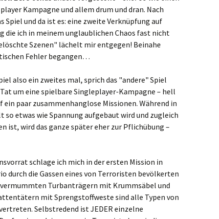
eplayer Kampagne und allem drum und dran. Nach
s Spiel und da ist es: eine zweite Verknüpfung auf
 die ich in meinem unglaublichen Chaos fast nicht
Gelöschte Szenen" lächelt mir entgegen! Beinahe
istischen Fehler begangen…
Spiel also ein zweites mal, sprich das "andere" Spiel
er Tat um eine spielbare Singleplayer-Kampagne – hell
auf ein paar zusammenhanglose Missionen. Während in
elt so etwas wie Spannung aufgebaut wird und zugleich
 ist, wird das ganze später eher zur Pflichübung –
svorrat schlage ich mich in der ersten Mission in
o durch die Gassen eines von Terroristen bevölkerten
en, vermummten Turbanträgern mit Krummsäbel und
attentätern mit Sprengstoffweste sind alle Typen von
ertreten. Selbstredend ist JEDER einzelne