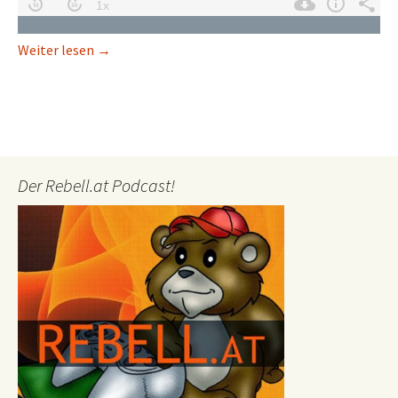
Uncharted: Lost Legacy – „Nicht wahnsinnig inspi
Weiter lesen
→
Der Rebell.at Podcast!