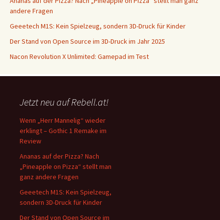
Ananas auf der Pizza? Nach „Pineapple on Pizza“ stellt man ganz
andere Fragen
Geeetech M1S: Kein Spielzeug, sondern 3D-Druck für Kinder
Der Stand von Open Source im 3D-Druck im Jahr 2025
Nacon Revolution X Unlimited: Gamepad im Test
Jetzt neu auf Rebell.at!
Wenn „Herr Mannelig“ wieder
erklingt – Gothic 1 Remake im
Review
Ananas auf der Pizza? Nach
„Pineapple on Pizza“ stellt man
ganz andere Fragen
Geeetech M1S: Kein Spielzeug,
sondern 3D-Druck für Kinder
Der Stand von Open Source im