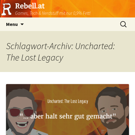
Rebell.at
Games, Tech & Nerdstuff mit nur 0,9% Fett!
Skip
Suchen
Menu
to
nach:
content
Schlagwort-Archiv: Uncharted:
The Lost Legacy