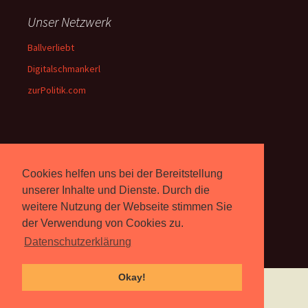
Unser Netzwerk
Ballverliebt
Digitalschmankerl
zurPolitik.com
Über Uns
Cookies helfen uns bei der Bereitstellung
Rebell.at
berichtet seit 2003
unabhängig über Computer-
unserer Inhalte und Dienste. Durch die
und Videospiele. (
Impressum
)
weitere Nutzung der Webseite stimmen Sie
der Verwendung von Cookies zu.
Datenschutzerklärung
Okay!
Proudly powered by WordPress