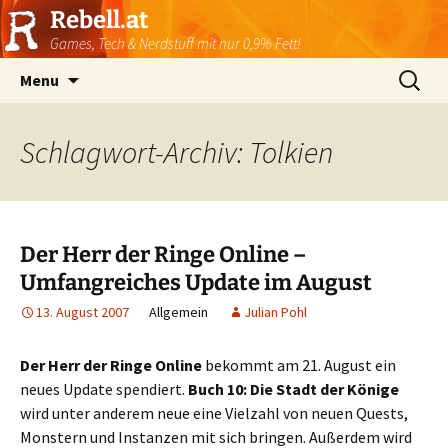
Rebell.at
Games, Tech & Nerdstuff mit nur 0,9% Fett!
Skip
Suchen
Menu
to
nach:
content
Schlagwort-Archiv: Tolkien
Der Herr der Ringe Online –
Umfangreiches Update im August
13. August 2007
Allgemein
Julian Pohl
Der Herr der Ringe Online
bekommt am 21. August ein
neues Update spendiert.
Buch 10: Die Stadt der Könige
wird unter anderem neue eine Vielzahl von neuen Quests,
Monstern und Instanzen mit sich bringen. Außerdem wird