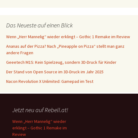
Das Neueste auf einen Blick
Wenn „Herr Mannelig“ wieder erklingt – Gothic 1 Remake im Review
Ananas auf der Pizza? Nach „Pineapple on Pizza“ stellt man ganz
andere Fragen
Geeetech M1S: Kein Spielzeug, sondern 3D-Druck für Kinder
Der Stand von Open Source im 3D-Druck im Jahr 2025
Nacon Revolution X Unlimited: Gamepad im Test
Jetzt neu auf Rebell.at!
Wenn „Herr Mannelig“ wieder
erklingt – Gothic 1 Remake im
Review