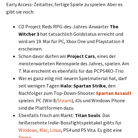
Early Access-Zeitalter, fertige Spiele zu spielen. Aber es
gibt sie noch:
CD Project Reds RPG-des-Jahres-Anwärter
The
Witcher 3
hat tatsächlich Goldstatus erreicht und
wird am 19. Mai für PC, Xbox One und Playstation 4
erscheinen.
Schon davor dürfen wir
Project Cars
, eines der
meisterwarteten Rennspiele des Jahres, spielen. Am
7. Mai erscheint es ebenfalls für das PCPS4XO-Trio.
Wer es ganz eilig mit neuem Spielmaterial hat, darf
seit wenigen Tagen
Halo: Spartan Strike
, den
Nachfolger zum Top-Down-Shooter
Spartan Assault
spielen. PC (Win 8/
Steam
), iOs und Windows Phone
sind die Plattformen dazu.
Ebenfalls frisch am Markt:
Titan Souls
. Das
heißersehnte Indie-Bossfightspektakel gibts für
Windows, Mac, Linux
, PS4 und PS Vita. Es gibt eine
Demo
.