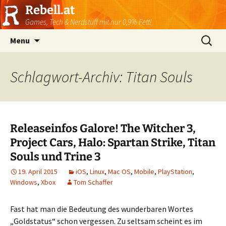
Rebell.at
Games, Tech & Nerdstuff mit nur 0,9% Fett!
Skip
Suchen
Menu
to
nach:
content
Schlagwort-Archiv: Titan Souls
Releaseinfos Galore! The Witcher 3,
Project Cars, Halo: Spartan Strike, Titan
Souls und Trine 3
19. April 2015
iOS
,
Linux
,
Mac OS
,
Mobile
,
PlayStation
,
Windows
,
Xbox
Tom Schaffer
Fast hat man die Bedeutung des wunderbaren Wortes
„Goldstatus“ schon vergessen. Zu seltsam scheint es im