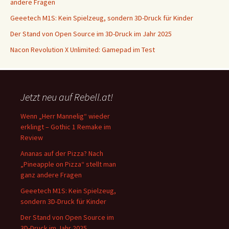
andere Fragen
Geeetech M1S: Kein Spielzeug, sondern 3D-Druck für Kinder
Der Stand von Open Source im 3D-Druck im Jahr 2025
Nacon Revolution X Unlimited: Gamepad im Test
Jetzt neu auf Rebell.at!
Wenn „Herr Mannelig“ wieder
erklingt – Gothic 1 Remake im
Review
Ananas auf der Pizza? Nach
„Pineapple on Pizza“ stellt man
ganz andere Fragen
Geeetech M1S: Kein Spielzeug,
sondern 3D-Druck für Kinder
Der Stand von Open Source im
3D-Druck im Jahr 2025