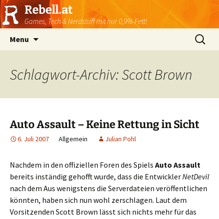
Rebell.at
Games, Tech & Nerdstuff mit nur 0,9% Fett!
Skip
Suchen
Menu
to
nach:
content
Schlagwort-Archiv: Scott Brown
Auto Assault – Keine Rettung in Sicht
6. Juli 2007
Allgemein
Julian Pohl
Nachdem in den offiziellen Foren des Spiels
Auto Assault
bereits inständig gehofft wurde, dass die Entwickler
NetDevil
nach dem Aus wenigstens die Serverdateien veröffentlichen
könnten, haben sich nun wohl zerschlagen. Laut dem
Vorsitzenden Scott Brown lässt sich nichts mehr für das