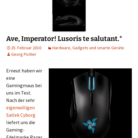
Ave, Imperator! Lusoris te salutant.*
25. Februar 2010
Hardware, Gadgets und smarte Geräte
Georg Pichler
Erneut haben wir
eine
Gamingmaus bei
uns im Test.
Nach der sehr
eigenwilligen
Saitek Cyborg
liefert uns die
Gaming-
Edelmarke Razer