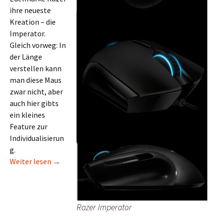
ihre neueste
Kreation – die
Imperator.
Gleich vorweg: In
der Länge
verstellen kann
man diese Maus
zwar nicht, aber
auch hier gibts
ein kleines
Feature zur
Individualisierun
g.
Ave, Imperator! Lusoris te salutant.*
Weiter lesen
→
Razer Imperator