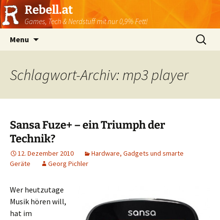
Rebell.at
Games, Tech & Nerdstuff mit nur 0,9% Fett!
Skip
Suchen
Menu
to
nach:
content
Schlagwort-Archiv: mp3 player
Sansa Fuze+ – ein Triumph der
Technik?
12. Dezember 2010
Hardware, Gadgets und smarte
Geräte
Georg Pichler
Wer heutzutage
Musik hören will,
hat im