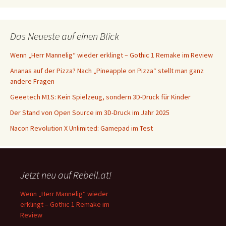
Das Neueste auf einen Blick
Wenn „Herr Mannelig“ wieder erklingt – Gothic 1 Remake im Review
Ananas auf der Pizza? Nach „Pineapple on Pizza“ stellt man ganz
andere Fragen
Geeetech M1S: Kein Spielzeug, sondern 3D-Druck für Kinder
Der Stand von Open Source im 3D-Druck im Jahr 2025
Nacon Revolution X Unlimited: Gamepad im Test
Jetzt neu auf Rebell.at!
Wenn „Herr Mannelig“ wieder
erklingt – Gothic 1 Remake im
Review