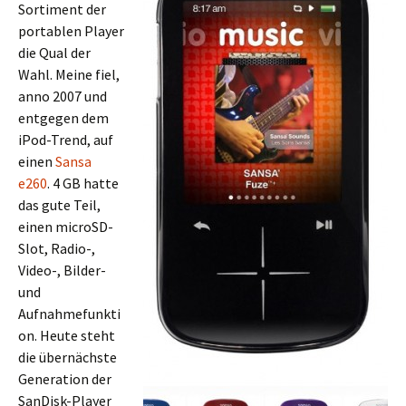
Sortiment der
portablen Player
die Qual der
Wahl. Meine fiel,
anno 2007 und
entgegen dem
iPod-Trend, auf
einen
Sansa
e260
. 4 GB hatte
das gute Teil,
einen microSD-
Slot, Radio-,
Video-, Bilder-
und
Aufnahmefunkti
on. Heute steht
die übernächste
Generation der
SanDisk-Player