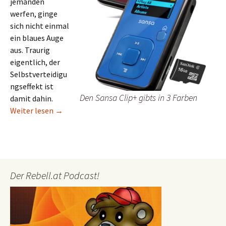
jemanden
werfen, ginge
sich nicht einmal
ein blaues Auge
aus. Traurig
eigentlich, der
Selbstverteidigu
ngseffekt ist
Den Sansa Clip+ gibts in 3 Farben
damit dahin.
Superzwerg
Weiter lesen
→
Der Rebell.at Podcast!