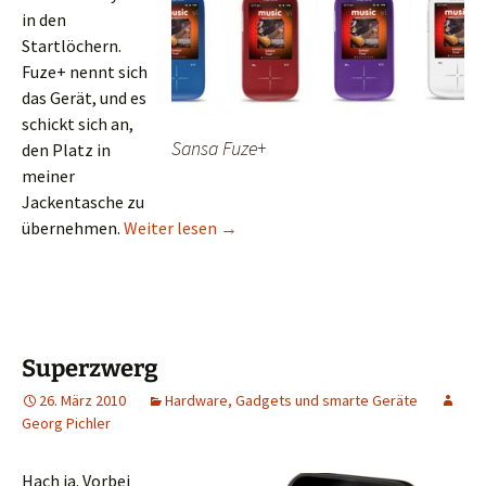
in den
Startlöchern.
Fuze+ nennt sich
das Gerät, und es
schickt sich an,
Sansa Fuze+
den Platz in
meiner
Jackentasche zu
Sansa Fuze+ – ein Triumph der Tech
übernehmen.
Weiter lesen
→
Superzwerg
26. März 2010
Hardware, Gadgets und smarte Geräte
Georg Pichler
Hach ja. Vorbei