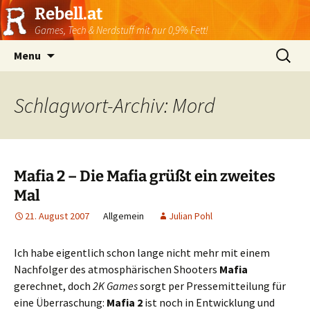
Rebell.at
Games, Tech & Nerdstuff mit nur 0,9% Fett!
Skip
Suchen
Menu
to
nach:
content
Schlagwort-Archiv: Mord
Mafia 2 – Die Mafia grüßt ein zweites
Mal
21. August 2007
Allgemein
Julian Pohl
Ich habe eigentlich schon lange nicht mehr mit einem
Nachfolger des atmosphärischen Shooters
Mafia
gerechnet, doch
2K Games
sorgt per Pressemitteilung für
eine Überraschung:
Mafia 2
ist noch in Entwicklung und