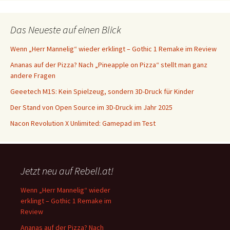
Das Neueste auf einen Blick
Wenn „Herr Mannelig“ wieder erklingt – Gothic 1 Remake im Review
Ananas auf der Pizza? Nach „Pineapple on Pizza“ stellt man ganz
andere Fragen
Geeetech M1S: Kein Spielzeug, sondern 3D-Druck für Kinder
Der Stand von Open Source im 3D-Druck im Jahr 2025
Nacon Revolution X Unlimited: Gamepad im Test
Jetzt neu auf Rebell.at!
Wenn „Herr Mannelig“ wieder
erklingt – Gothic 1 Remake im
Review
Ananas auf der Pizza? Nach