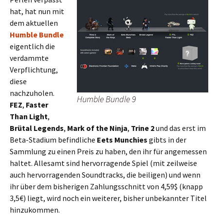
hat, hat nun mit
dem aktuellen
Humble Bundle
eigentlich die
verdammte
Verpflichtung,
diese
nachzuholen.
Humble Bundle 9
FEZ
,
Faster
Than Light
,
Brütal Legends
,
Mark of the Ninja
,
Trine 2
und das erst im
Beta-Stadium befindliche
Eets Munchies
gibts in der
Sammlung zu einen Preis zu haben, den ihr für angemessen
haltet. Allesamt sind hervorragende Spiel (mit zeilweise
auch hervorragenden Soundtracks, die beiligen) und wenn
ihr über dem bisherigen Zahlungsschnitt von 4,59$ (knapp
3,5€) liegt, wird noch ein weiterer, bisher unbekannter Titel
hinzukommen.