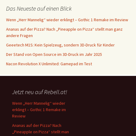
Das Neueste auf einen Blick
Wenn „Herr Mannelig“ wieder erklingt – Gothic 1 Remake im Review
Ananas auf der Pizza? Nach „Pineapple on Pizza“ stellt man ganz
andere Fragen
Geeetech M1S: Kein Spielzeug, sondern 3D-Druck für Kinder
Der Stand von Open Source im 3D-Druck im Jahr 2025
Nacon Revolution X Unlimited: Gamepad im Test
Jetzt neu auf Rebell.at!
Wenn „Herr Mannelig“ wieder
erklingt – Gothic 1 Remake im
Review
Ananas auf der Pizza? Nach
„Pineapple on Pizza“ stellt man