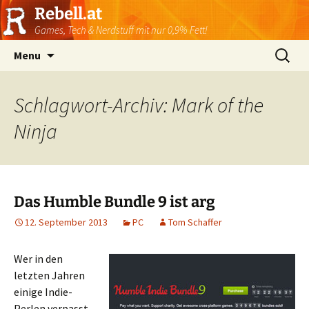
Rebell.at
Games, Tech & Nerdstuff mit nur 0,9% Fett!
Skip
Suchen
Menu
to
nach:
content
Schlagwort-Archiv: Mark of the
Ninja
Das Humble Bundle 9 ist arg
12. September 2013
PC
Tom Schaffer
Wer in den
letzten Jahren
einige Indie-
Perlen verpasst