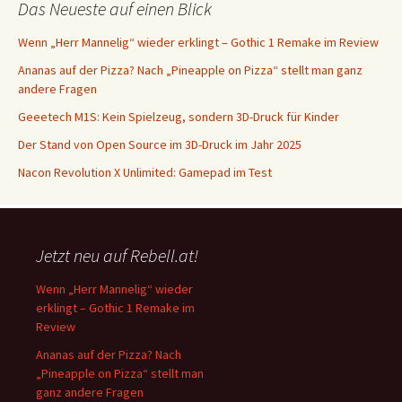
Das Neueste auf einen Blick
Wenn „Herr Mannelig“ wieder erklingt – Gothic 1 Remake im Review
Ananas auf der Pizza? Nach „Pineapple on Pizza“ stellt man ganz
andere Fragen
Geeetech M1S: Kein Spielzeug, sondern 3D-Druck für Kinder
Der Stand von Open Source im 3D-Druck im Jahr 2025
Nacon Revolution X Unlimited: Gamepad im Test
Jetzt neu auf Rebell.at!
Wenn „Herr Mannelig“ wieder
erklingt – Gothic 1 Remake im
Review
Ananas auf der Pizza? Nach
„Pineapple on Pizza“ stellt man
ganz andere Fragen