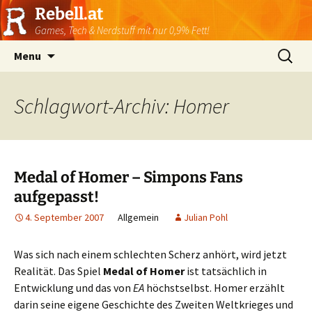
Rebell.at
Games, Tech & Nerdstuff mit nur 0,9% Fett!
Skip
Suchen
Menu
to
nach:
content
Schlagwort-Archiv: Homer
Medal of Homer – Simpons Fans
aufgepasst!
4. September 2007
Allgemein
Julian Pohl
Was sich nach einem schlechten Scherz anhört, wird jetzt
Realität. Das Spiel
Medal of Homer
ist tatsächlich in
Entwicklung und das von
EA
höchstselbst. Homer erzählt
darin seine eigene Geschichte des Zweiten Weltkrieges und