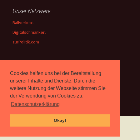
Unser Netzwerk
Ballverliebt
Digitalschmankerl
zurPolitik.com
Über Uns
Cookies helfen uns bei der Bereitstellung
Rebell.at
berichtet seit 2003
unserer Inhalte und Dienste. Durch die
unabhängig über Computer-
weitere Nutzung der Webseite stimmen Sie
und Videospiele. (
Impressum
)
der Verwendung von Cookies zu.
Datenschutzerklärung
Okay!
Proudly powered by WordPress