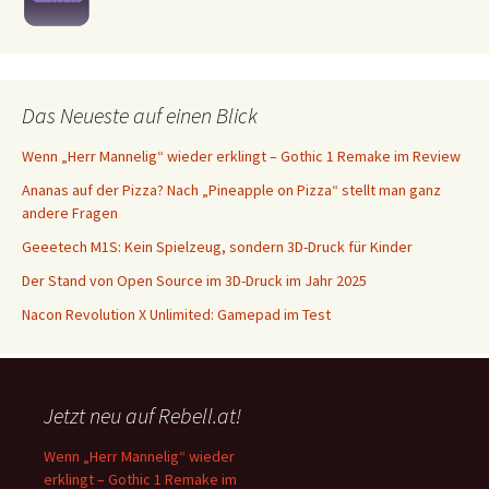
Das Neueste auf einen Blick
Wenn „Herr Mannelig“ wieder erklingt – Gothic 1 Remake im Review
Ananas auf der Pizza? Nach „Pineapple on Pizza“ stellt man ganz
andere Fragen
Geeetech M1S: Kein Spielzeug, sondern 3D-Druck für Kinder
Der Stand von Open Source im 3D-Druck im Jahr 2025
Nacon Revolution X Unlimited: Gamepad im Test
Jetzt neu auf Rebell.at!
Wenn „Herr Mannelig“ wieder
erklingt – Gothic 1 Remake im