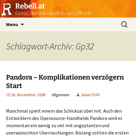
Rebell.at
Games, Tech & Nerdstuff mit nur 0,9% Fett!
Skip
Suchen
Menu
to
nach:
content
Schlagwort-Archiv: Gp32
Pandora – Komplikationen verzögern
Start
26. November 2008
Allgemein
Julian Pohl
Manchmal spielt einem das Schicksal übel mit. Auch den
Entwicklern des Opensource-Handhelds Pandora wird es
momentan ein wenig zu viel mit ungeplanten und
unerwünschten Überraschungen. Bislang sollten die ersten