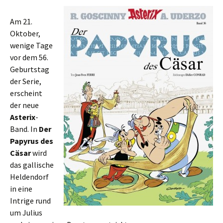
Am 21.
Oktober,
wenige Tage
vor dem 56.
Geburtstag
der Serie,
erscheint
der neue
Asterix
-
Band. In
Der
Papyrus des
Cäsar
wird
das gallische
Heldendorf
in eine
Intrige rund
um Julius