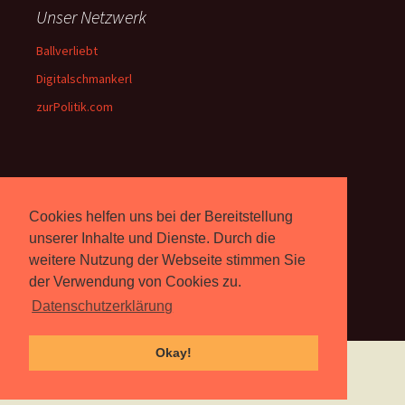
Unser Netzwerk
Ballverliebt
Digitalschmankerl
zurPolitik.com
Über Uns
Cookies helfen uns bei der Bereitstellung
Rebell.at
berichtet seit 2003
unabhängig über Computer-
unserer Inhalte und Dienste. Durch die
und Videospiele. (
Impressum
)
weitere Nutzung der Webseite stimmen Sie
der Verwendung von Cookies zu.
Datenschutzerklärung
Okay!
Proudly powered by WordPress