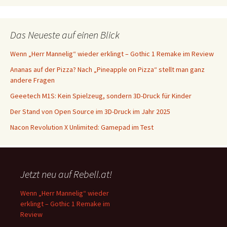
Das Neueste auf einen Blick
Wenn „Herr Mannelig“ wieder erklingt – Gothic 1 Remake im Review
Ananas auf der Pizza? Nach „Pineapple on Pizza“ stellt man ganz
andere Fragen
Geeetech M1S: Kein Spielzeug, sondern 3D-Druck für Kinder
Der Stand von Open Source im 3D-Druck im Jahr 2025
Nacon Revolution X Unlimited: Gamepad im Test
Jetzt neu auf Rebell.at!
Wenn „Herr Mannelig“ wieder
erklingt – Gothic 1 Remake im
Review