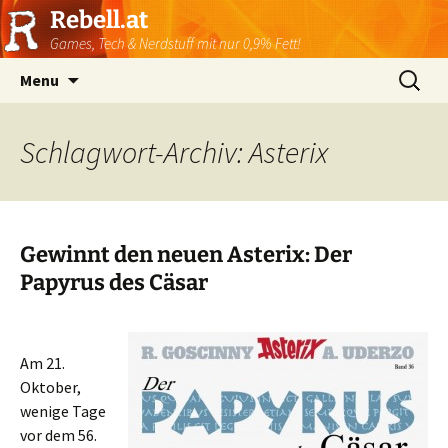
Rebell.at
Games, Tech & Nerdstuff mit nur 0,9% Fett!
Skip
Suchen
Menu
to
nach:
content
Schlagwort-Archiv: Asterix
Gewinnt den neuen Asterix: Der
Papyrus des Cäsar
Am 21.
Oktober,
wenige Tage
vor dem 56.