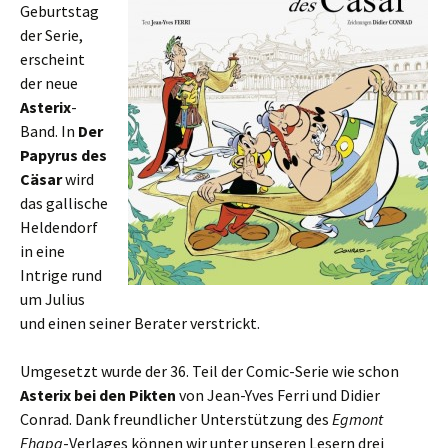
Geburtstag
der Serie,
erscheint
der neue
Asterix
-
Band. In
Der
Papyrus des
Cäsar
wird
das gallische
Heldendorf
in eine
Intrige rund
um Julius
und einen seiner Berater verstrickt.
Umgesetzt wurde der 36. Teil der Comic-Serie wie schon
Asterix bei den Pikten
von Jean-Yves Ferri und Didier
Conrad. Dank freundlicher Unterstützung des
Egmont
Ehapa
-Verlages können wir unter unseren Lesern drei