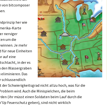
ch von bitcomposer
en.
ndprinzip her wie
Amerika-Karte
er nerviger
ten um die
ewinnen. Je mehr
d für neue Einheiten
hr auf eine
schlacht, in der es
in den Wassergraben
 eliminieren. Das
r schlussendlich
t der Schwierigkeitsgrad nicht allzu hoch, was für die
Problem wird. Auch die Minispielchen, die beim
rden (ihr müsst einen Soldaten beim Lauf durch die
Up Feuerschutz geben), sind nicht wirklich