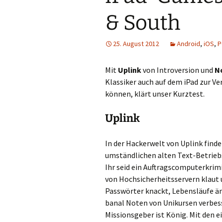
& South
25. August 2012
Android
,
iOS
,
P
Mit
Uplink
von Introversion und
N
Klassiker auch auf dem iPad zur Ve
können, klärt unser Kurztest.
Uplink
In der Hackerwelt von Uplink finde
umständlichen alten Text-Betriebs
Ihr seid ein Auftragscomputerkrim
von Hochsicherheitsservern klaut 
Passwörter knackt, Lebensläufe ä
banal Noten von Unikursen verbess
Missionsgeber ist König. Mit de