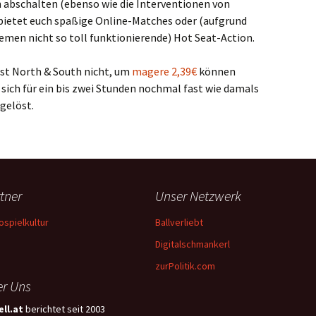
 abschalten (ebenso wie die Interventionen von
bietet euch spaßige Online-Matches oder (aufgrund
men nicht so toll funktionierende) Hot Seat-Action.
ist North & South nicht, um
magere 2,39€
können
sich für ein bis zwei Stunden nochmal fast wie damals
gelöst.
tner
Unser Netzwerk
ospielkultur
Ballverliebt
Digitalschmankerl
zurPolitik.com
r Uns
ll.at
berichtet seit 2003