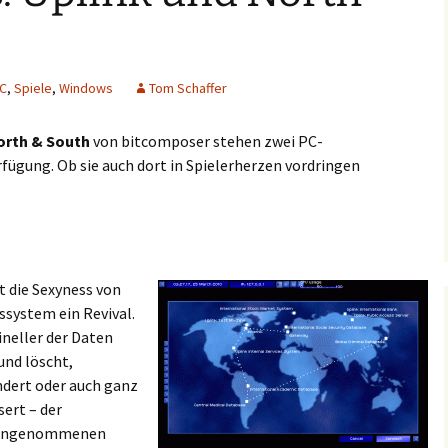
C
,
Spiele
,
Windows
Tom Schaffer
orth & South
von bitcomposer stehen zwei PC-
rfügung. Ob sie auch dort in Spielerherzen vordringen
t die Sexyness von
system ein Revival.
ineller der Daten
und löscht,
ndert oder auch ganz
ert – der
n eingenommenen