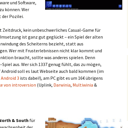
dware und Software,
zu können. Wer
 der Pozilei.
it Zeitdruck, kein unbeschwerliches Casual-Game für
 Umsetzung ist ganz gut geglückt – ein Spiel der alten
erwindung des Scheiterns bezieht, statt aus
en. Wer mit Frusterlebnissen nicht klar kommt und
nktion braucht, sollte was anderes spielen. Denn
-Spiel aus. Wer sich 1337 genug fühlt, das zu mögen,
uf Android soll es laut Webseite auch bald kommen (im
 Android 3
ists dabei!), am PC gibt es um 16€ übrigens
e von introversion
(Uplink,
Darwinia
,
Multiwinia
&
North & South
für
chwachsenheit der