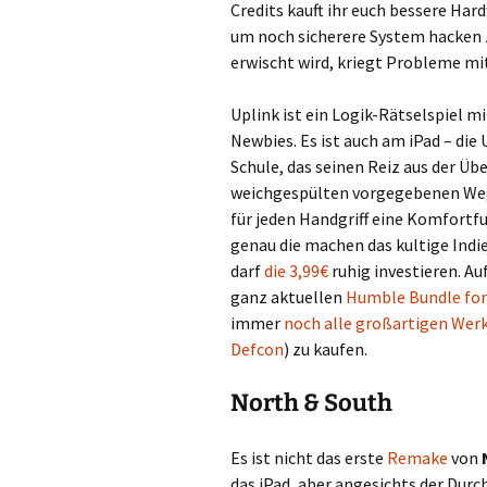
Credits kauft ihr euch bessere Har
um noch sicherere System hacken 
erwischt wird, kriegt Probleme mit
Uplink ist ein Logik-Rätselspiel m
Newbies. Es ist auch am iPad – die
Schule, das seinen Reiz aus der Üb
weichgespülten vorgegebenen Weg
für jeden Handgriff eine Komfortfu
genau die machen das kultige Indie
darf
die 3,99€
ruhig investieren. A
ganz aktuellen
Humble Bundle for
immer
noch alle großartigen Werk
Defcon
) zu kaufen.
North & South
Es ist nicht das erste
Remake
von
das iPad, aber angesichts der Dur