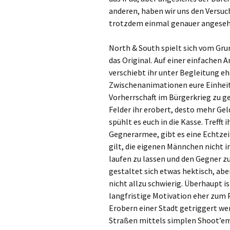
anderen, haben wir uns den Versu
trotzdem einmal genauer angeseh
North & South spielt sich vom Gru
das Original. Auf einer einfachen 
verschiebt ihr unter Begleitung eh
Zwischenanimationen eure Einhei
Vorherrschaft im Bürgerkrieg zu g
Felder ihr erobert, desto mehr Gel
spühlt es euch in die Kasse. Trefft i
Gegnerarmee, gibt es eine Echtzeit
gilt, die eigenen Männchen nicht 
laufen zu lassen und den Gegner zu
gestaltet sich etwas hektisch, abe
nicht allzu schwierig. Überhaupt is
langfristige Motivation eher zum 
Erobern einer Stadt getriggert we
Straßen mittels simplen Shoot’em’