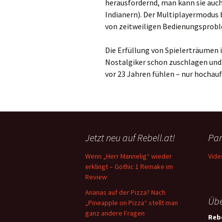
herausfordernd, man kann sie auch
Indianern). Der Multiplayermodus 
von zeitweiligen Bedienungsproble
Die Erfüllung von Spielerträumen 
Nostalgiker schon zuschlagen und 
vor 23 Jahren fühlen – nur hochauf
Jetzt neu auf Rebell.at!
Par
Wenn „Herr Mannelig“ wieder
Vide
erklingt – Gothic 1 Remake im
Review
Ananas auf der Pizza? Nach
Übe
„Pineapple on Pizza“ stellt man
ganz andere Fragen
Rebe