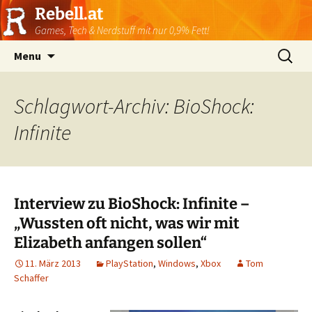
Rebell.at
Games, Tech & Nerdstuff mit nur 0,9% Fett!
Skip
Suchen
Menu
to
nach:
content
Schlagwort-Archiv: BioShock:
Infinite
Interview zu BioShock: Infinite –
„Wussten oft nicht, was wir mit
Elizabeth anfangen sollen“
11. März 2013
PlayStation
,
Windows
,
Xbox
Tom
Schaffer