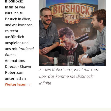
BioShock:
Infinite
war
kürzlich zu
Besuch in Wien,
und wir konnten
es recht
ausführlich
anspielen und
uns mit
Irrational
Games
-
Animations
Director Shawn
Shawn Robertson spricht mit Tom
Robertson
über das kommende BioShock:
unterhalten.
Infinite
Interview zu BioShock: Infinite – „Wussten oft ni
Weiter lesen
→