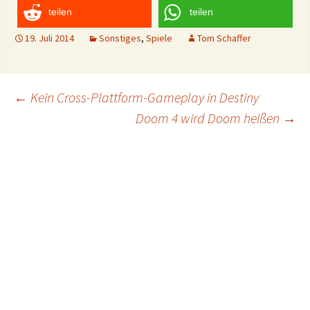
teilen
teilen
19. Juli 2014
Sonstiges
,
Spiele
Tom Schaffer
Post
←
Kein Cross-Plattform-Gameplay in Destiny
Doom 4 wird Doom heißen
→
navigation