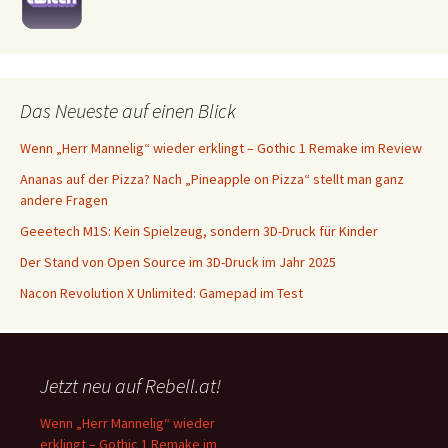
Das Neueste auf einen Blick
Wenn „Herr Mannelig“ wieder erklingt – Gothic 1 Remake im Review
Ananas auf der Pizza? Nach „Pineapple on Pizza“ stellt man ganz
andere Fragen
Geeetech M1S: Kein Spielzeug, sondern 3D-Druck für Kinder
Der Stand von Open Source im 3D-Druck im Jahr 2025
Nacon Revolution X Unlimited: Gamepad im Test
Jetzt neu auf Rebell.at!
Wenn „Herr Mannelig“ wieder
erklingt – Gothic 1 Remake im