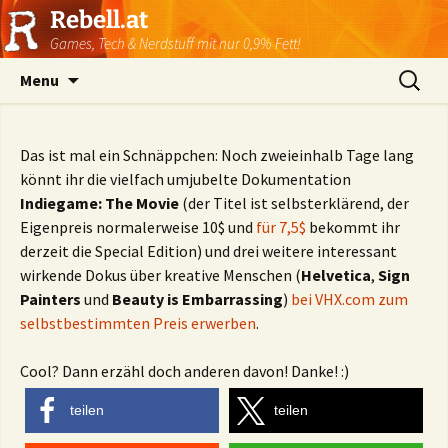
Rebell.at
Games, Tech & Nerdstuff mit nur 0,9% Fett!
Skip
Suchen
Menu
to
nach:
content
Das ist mal ein Schnäppchen: Noch zweieinhalb Tage lang
könnt ihr die vielfach umjubelte Dokumentation
Indiegame: The Movie
(der Titel ist selbsterklärend, der
Eigenpreis normalerweise 10$ und
für 7,5$
bekommt ihr
derzeit die Special Edition) und drei weitere interessant
wirkende Dokus über kreative Menschen (
Helvetica
,
Sign
Painters
und
Beauty is Embarrassing
)
bei VHX.com zum
selbstbestimmten Preis erwerben
.
Cool? Dann erzähl doch anderen davon! Danke! :)
teilen
teilen