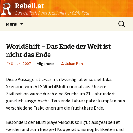
Rebell.at
Games, Tech & Nerdstuff mit nur 0,9% Fett!
Skip
Suchen
Menu
to
nach:
content
WorldShift – Das Ende der Welt ist
nicht das Ende
6. Juni 2007
Allgemein
Julian Pohl
Diese Aussage ist zwar merkwürdig, aber so sieht das
Szenario vom RTS
WorldShift
nunmal aus. Unsere
Zivilisation wurde durch eine Seuche im 21. Jahrundert
gänzlich ausgelöscht. Tausende Jahre später kämpfen nun
verschiedene Fraktionen um die fruchtbare Erde.
Besonders der Multiplayer-Modus soll gut ausgearbeitet
werden und zum Beispiel Kooperationsmöglichkeiten und