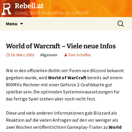
Rebell.at
Games, Tech & Nerdstuff mit nur 0,9% Fett!
Skip
Suchen
Menu
to
nach:
content
World of Warcraft – Viele neue Infos
16. März 2003
Allgemein
Tom Schaffer
Wie in den offiziellen
Battle.net
-Foren von
Blizzard
bekannt
gegeben wurde, wird
World of WarCraft
bereits auf einem
800MHz Rechner mit einer Geforce 2-Grafikkarte gut
spielbar sein. Die optimalen Systemvoraussetzungen für
das fertige Spiel stehen aber noch nicht fest.
Diese und viele anderen Informationen gab Blizzard als
Reaktion auf die vielen Anfragen auf den vor weniger als
zwei Wochen veröffentlichten Gameplay-Trailer zu
World