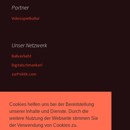
Partner
Videospielkultur
Unser Netzwerk
Ballverliebt
Digitalschmankerl
zurPolitik.com
Über Uns
Cookies helfen uns bei der Bereitstellung
Rebell.at
berichtet seit 2003
unserer Inhalte und Dienste. Durch die
unabhängig über Computer-
weitere Nutzung der Webseite stimmen Sie
und Videospiele. (
Impressum
)
der Verwendung von Cookies zu.