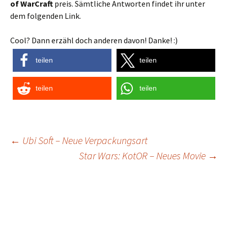
of WarCraft
preis. Sämtliche Antworten findet ihr unter
dem folgenden Link.
Cool? Dann erzähl doch anderen davon! Danke! :)
teilen
teilen
teilen
teilen
Post
←
Ubi Soft – Neue Verpackungsart
Star Wars: KotOR – Neues Movie
→
navigation