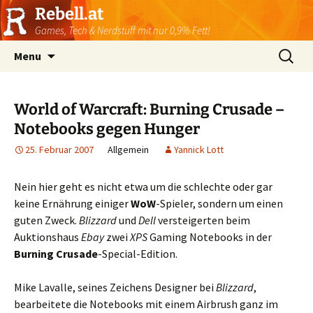
Rebell.at
Games, Tech & Nerdstuff mit nur 0,9% Fett!
Skip
Suchen
Menu
to
nach:
content
World of Warcraft: Burning Crusade –
Notebooks gegen Hunger
25. Februar 2007
Allgemein
Yannick Lott
Nein hier geht es nicht etwa um die schlechte oder gar
keine Ernährung einiger
WoW
-Spieler, sondern um einen
guten Zweck.
Blizzard
und
Dell
versteigerten beim
Auktionshaus
Ebay
zwei
XPS
Gaming Notebooks in der
Burning Crusade
-Special-Edition.
Mike Lavalle, seines Zeichens Designer bei
Blizzard
,
bearbeitete die Notebooks mit einem Airbrush ganz im