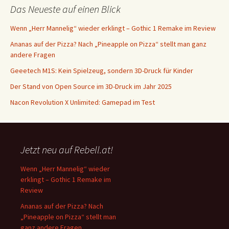
Das Neueste auf einen Blick
Wenn „Herr Mannelig“ wieder erklingt – Gothic 1 Remake im Review
Ananas auf der Pizza? Nach „Pineapple on Pizza“ stellt man ganz
andere Fragen
Geeetech M1S: Kein Spielzeug, sondern 3D-Druck für Kinder
Der Stand von Open Source im 3D-Druck im Jahr 2025
Nacon Revolution X Unlimited: Gamepad im Test
Jetzt neu auf Rebell.at!
Wenn „Herr Mannelig“ wieder
erklingt – Gothic 1 Remake im
Review
Ananas auf der Pizza? Nach
„Pineapple on Pizza“ stellt man
ganz andere Fragen