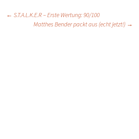
Post
←
S.T.A.L.K.E.R – Erste Wertung: 90/100
Matthes Bender packt aus (echt jetzt!)
→
navigation