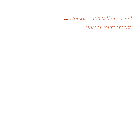
Post
←
UbiSoft – 100 Millionen ver
Unreal Tournament 20
navigation