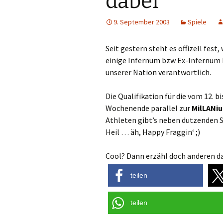
dabei
9. September 2003
Spiele
Seit gestern steht es offizell fest
einige Infernum bzw Ex-Infernum L
unserer Nation verantwortlich.
Die Qualifikation für die vom 12. 
Wochenende parallel zur
MilLANi
Athleten gibt’s neben dutzenden S
Heil … äh, Happy Fraggin‘ ;)
Cool? Dann erzähl doch anderen da
teilen
teilen