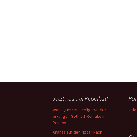
Jetzt neu auf Rebell.at!
Par
Wenn „Herr Mannelig“ wieder
Vide
erklingt – Gothic 1 Remake im
Review
Ananas auf der Pizza? Nach