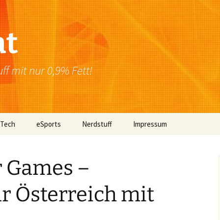
at
f mit nur 0,9% Fett!
 Tech
eSports
Nerdstuff
Impressum
Windows
Newsletter
Datenschutzerklärung
r Games –
Mac OS
r Österreich mit
Linux
Browser