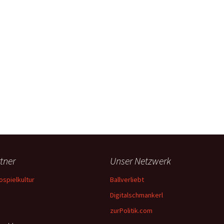
tner
Unser Netzwerk
ospielkultur
Ballverliebt
Digitalschmankerl
zurPolitik.com