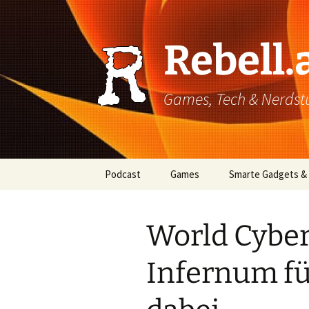
Rebell.
Games, Tech & Nerdstuf
Skip
Podcast
Games
Smarte Gadgets &
to
content
Super einfach: So hört
PC
man Podcasts!
World Cybe
Xbox
Infernum fü
PlayStation
Mobile